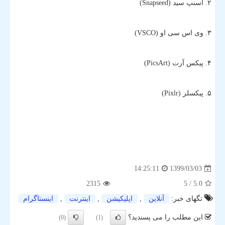
۲. اسنپ سید (Snapseed)
۳. وی اس سی او (VSCO)
۴. پیکس آرت (PicsArt)
۵. پیکسلر (Pixlr)
1399/03/03
14:25:11
2315
/ 5
5.0
تگهای خبر:
آنلاین
,
اپلیكیشن
,
اینترنت
,
اینستاگرام
این مطلب را می پسندید؟
(0)
(1)