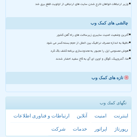
وزیر ارتباطات خواهان خارج شدن سایت های ارتباطی از اولویت قطع برق شد
چالشی های کمک وب
آخرین وضعیت امنیت سایبری زیرساخت های راه آهن کشور
دقیقا به اندازه مصرف ترافیک بین الملل از حجم بسته کسر می شود
هوش مصنوعی اپل را مجبور به محدودسازی برنامه کشف باگ کرد
متا، آنتروپیک، گوگل و اوپن ای آی به کاخ سفید احضار شدند
تازه های کمک وب
تگهای كمك وب
اینترنت
امنیت
آنلاین
ارتباطات و فناوری اطلاعات
رپورتاژ
اپراتور
خدمات
شركت