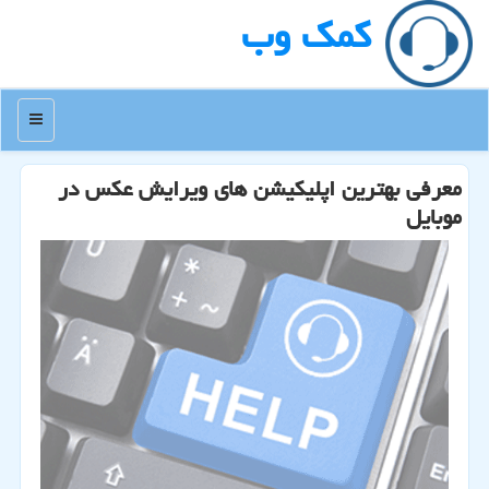
كمك وب
منو
معرفی بهترین اپلیكیشن های ویرایش عكس در
موبایل