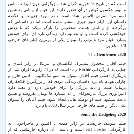
است که در تاریخ 28 فوریه اکران شد. بازیگرانی چون الیزابت ماس
و الیور جکسون کوهن در آن حضور دارند. این فیلم از رمانی به همین
اسم مرد نامرئی اقتباس شده است ، در مورد جزییات و خلاصه
داستان این فیلم هنوز چیزی منتشر نشده است اما در داستانی که
برگرفته از رمانش هست شخصیتی را بازگو میکند که نامزدش
خودکشی کرده است و او تصمیم دارد زندگی تازه ای برای خودش
بسازد. فیلم مرد نامرئی را میتوان یکی از برترین فیلم های خارجی
2020 نام برد.
The Gentlemen 2020
فیلم آقایان محصول مشترک انگلستان و آمریکا در ژانر کمدی و
جنایی به کارگردانی
Guy Ritchie
است که در 24 ژانویه اکران شد. از
بازیگران اصلی فیلم آقایان میتوان به متیو مک‌کانهی ، کالین فارل و
چارلی هونام نام برد. داستان زندگی مردی که از بزرگترین خلافکاران
بریتانیا است و باند بزرگی را برای خودش دارد او قصد دارد
امپراتوزی بزرگ ماریجوانای را به میلیارد ها تومان بفروشد و همین
باعث میشود علیه او توطئه هایی انجام شود. فیلم آقایان را میتوان
یکی دیگر از فیلم های خارجی برتر سال 2020 نام برد.
Sonic the Hedgehog 2020
فیلم سونیک خارپشت در ژانر کمدی ، اکشن و ماجراجویی به
کارگردانی
Jeff Fowler
است و داستان آن درباره خارپشتی که از