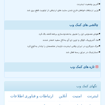
آخرین وضعیت اینترنت
وزیر ارتباطات خواهان خارج شدن سایت های ارتباطی از اولویت قطع برق شد
چالشی های کمک وب
هوش مصنوعی اپل را مجبور به محدودسازی برنامه کشف باگ کرد
متا، آنتروپیک، گوگل و اوپن ای آی به کاخ سفید احضار شدند
مرگ دورکاری در ایران وقتی اینترنت ناپایدار متخصصان را وادار به کوچ کرد
استارلینک در عراق رسما فعال شد
تازه های کمک وب
تگهای كمك وب
اینترنت
امنیت
آنلاین
ارتباطات و فناوری اطلاعات