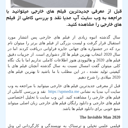
قبل از معرفی جدیدترین فیلم های خارجی میتوانید با
مراجعه به وب سایت آپ مدیا نقد و بررسی كاملی از فیلم
های خارجی را مشاهده كنید.
سال گذشته انبوه زیادی از فیلم های خارجی پس انتشار مورد
استقبال قرار گرفت و لیست بزرگی از فیلم های برتر را میتوان نام
برد که در جشنواره های جهانی جایزه فراوانی دریافت کردند اما در
سال 2020 انتخاب بهترین فیلم ها کار دشواری است. از جزییات دقیق
فیلم های 2020 و هالیوودی هنوز اطلاعات کاملی نداریم اما با یک نگاه
کلی میتوان گفت امسال نسبت به سال گذشته آنچنان فیلم های با
کیفیتی تولید نشده ، در این مطلب با ما باشید تا بهترین فیلم های
2020 میلادی را شرح دهیم.
قبل از معرفی جدیدترین فیلم های خارجی میتوانید با مراجعه به وب
سایت آپ مدیا به نشانی
https://upmedia.me
نقد و بررسی کاملی از
فیلم های خارجی را مشاهده کنید. این وب سایت با تحلیل اختصاصی
فیلم های خارجی و دانلود رایگان فیلم های خارجی زبان اصلی میتواند
منبع خوبی برای دانلود فیلم ها باشد.
The Invisible Man 2020
فیلمی علمی تخیلی و ترسناک به نویسندگی و کارگردانی لی ونل