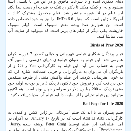
دنیای دیگری آمده و با سرعت مافوق و در این بین با پلیسی آشنا
میشود و به او کمک میکند تا دکتر رباتنیک به قدرت او دست پیدا نکند
این فیلم در 14 فوریه منتشر شد. فیلم محصول مشترک کانادا ،
آمریکا ، ژاپن است که امتیاز 6.6
IMDb
را نیز به خود اختصاص داده
است. بن شوارتز صدا پیشه نقش سونیک است. فیلم سونیک
خارپشت یکی دیگر از فیلم های برتر است که میتوانید از سایت آپ
مدیا تماشا کنید.
Birds of Prey 2020
فیلم پرندگان شکاری فیلمی قهرمانی و خیالی که در 7 فوریه اکران
عمومی شد. این فیلم به عنوان فیلم‌های دنیای دی‌سی و اسپین‌آف
فیلم به حساب می آید. این فیلم به کارگردانی
Cathy Yan
و از
بازیگران آن می‌توان به مارگو رابی و جرنی اسمالت اشاره کرد که
به خوبی هنرنمایی کردند. این فیلم واکنش مثبتی از طرف منتقدین
خود دریافت کرد و فروش خود تاکنون نزدیک 3 برابر بودجه اولیه خود
یعنی نزدیک به 200 میلیون دلار در سراسر جهان بوده است. هم اکنون
میتوانید این فیلم تخیلی را از سایت دانلود فیلم آپ مدیا دریافت کنید.
Bad Boys for Life 2020
فیلم پسران بد تا ابد یک فیلم آمریکایی در ژانر اکشن و کمدی به
کارگردانی
Adil El Arbi
است که در تاریخ 17
January
به اکران در
آمد. فیلم‌نامه این فیلم توسط
Peter Craig
نوشته شده و
Jerry
Brockheimer
آن را تهیه‌کنندگی کرده‌است. پسران بد تا ابد دنباله‌ای بر