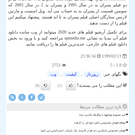
دو فیلم پسران بد در سال 1995 و پسران بد 2 در سال 2003 که
سومین قسمت از پسران بد به حساب می آید. ویل اسمیت و مارتین
لارنس ستارگان اصلی فیلم پسران بد تا ابد هستند. پیشنهاد میکنیم این
فیلم را از دست ندهید.
برای تکمیل آرشیو فیلم های جدید 2020 میتوانید از وب سایت دانلود
فیلم آپ مدیا به نشانی
upmedia.me
مراجعه کنید و با ورود به بخش
دانلود فیلم های خارجی، جدیدترین فیلم ها را دریافت نمایید
.
1399/02/13
23:36:34
2753
/ 5
5.0
تگهای خبر:
رپورتاژ
,
كیفیت
,
وب
این مطلب را می پسندید؟
(0)
(1)
X
تازه ترین مطالب مرتبط
خبر مصوبه مواجهه با بلاگرها تکذیب شد
توهم هوش مصنوعی دامن خودش را گرفت
هوش مصنوعی جایگزین دو هزار کارمند یک شرکت استرالیایی می شود