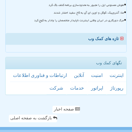
هوش مصنوعی اپل را مجبور به محدودسازی برنامه کشف باگ کرد
متا، آنتروپیک، گوگل و اوپن ای آی به کاخ سفید احضار شدند
مرگ دورکاری در ایران وقتی اینترنت ناپایدار متخصصان را وادار به کوچ کرد
تازه های کمک وب
تگهای كمك وب
اینترنت
امنیت
آنلاین
ارتباطات و فناوری اطلاعات
رپورتاژ
اپراتور
خدمات
شركت
صفحه اخبار
بازگشت به صفحه اصلی