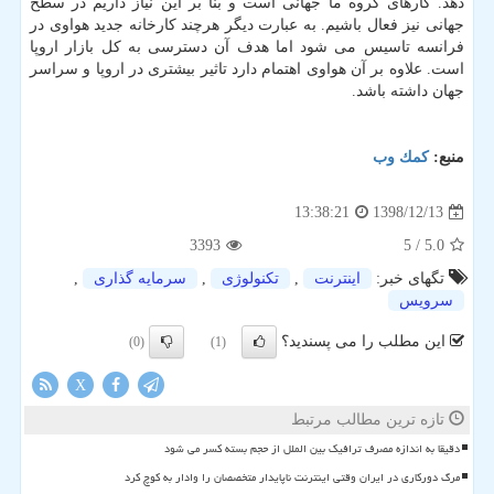
دهد. كارهای گروه ما جهانی است و بنا بر این نیاز داریم در سطح
جهانی نیز فعال باشیم. به عبارت دیگر هرچند كارخانه جدید هواوی در
فرانسه تاسیس می شود اما هدف آن دسترسی به كل بازار اروپا
است. علاوه بر آن هواوی اهتمام دارد تاثیر بیشتری در اروپا و سراسر
جهان داشته باشد.
منبع:
كمك وب
1398/12/13
13:38:21
3393
/ 5
5.0
تگهای خبر:
اینترنت
,
تكنولوژی
,
سرمایه گذاری
,
سرویس
این مطلب را می پسندید؟
(0)
(1)
X
تازه ترین مطالب مرتبط
دقیقا به اندازه مصرف ترافیک بین الملل از حجم بسته کسر می شود
مرگ دورکاری در ایران وقتی اینترنت ناپایدار متخصصان را وادار به کوچ کرد