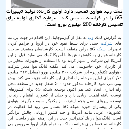
كمك وب: هواوی تصمیم دارد اولین كارخانه تولید تجهیزات
5G را در فرانسه تاسیس كند. سرمایه گذاری اولیه برای
تاسیس كارخانه 200 میلیون یورو است.
به گزارش كمك
وب
به نقل از گیزموچاینا، این اقدام در جهت برنامه
های
شركت
چینی برای بسط نفوذ خود در اروپا و فراهم كردن
تجهیزات
شبكه
۵G دراین منطقه است. كارشناسان معتقدند ساخت
كارخانه هواوی به كاهش تنش ها با آمریكا كمك می نماید. قبل از این
آمریكا این شركت را متهم كرده بود با استفاده از تجهیزات مخابراتی
از كاربران خود جاسوسی می كند. بگفته لیانگ هوا مدیر شركت
«هواوی تكنولوژیز» این شركت ۲۰۰ میلیون یورو (معادل ۲۱۷ میلیون
دلار ) برای اولین مرحله راه اندازی این كارخانه هزینه می كند. پیش
بینی می شود كارخانه مذكور حدود ۵۰۰ شغل جدید در منطقه محل
راه اندازی ایجاد كند. هم اكنون توسعه شبكه ۵G برای كشورهای
توسعه یافته اهمیت زیادی دارد و خیلی از كشورها اهتمام دارند در
توسعه زیربنای نسل پنجم اینترنت از یكدیگر سبقت بگیرند. هواوی
یكی از پیشتازان حوزه شبكه ۵G بشمار می رود اما فعالیت در
كشورهای غربی مانند آمریكا و چند كشور اروپایی چالش برانگیز
است. لیانگ هوا در یك كنفرانس جدید در این زمینه اظهار داشت: این
كارخانه نه فقط برای فرانسه بلكه به تمام بازار اروپا سرویس می