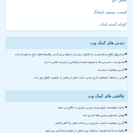
قیمت بیسیم باوفنگ
کوتاه کننده لینک
دیدنی های کمک وب
خسارتهای قطع و محدودیت و اختلال اینترنت بازهم برای کسب وکارها خاطره تلخ به همراه دارد
محدودیت دسترسی ها با مصوبه جلسه بازگشایی اینترنت مغایرت دارد
آخرین وضعیت اینترنت
وزیر ارتباطات خواهان خارج شدن سایت های ارتباطی از اولویت قطع برق شد
چالشی های کمک وب
ساعت هوشمند اوپو میزان چربی سوزی را اطلاع می دهد
هوش مصنوعی چینی هم فراری شد
آخرین وضعیت امنیت سایبری زیرساخت های راه آهن کشور
دقیقا به اندازه مصرف ترافیک بین الملل از حجم بسته کسر می شود