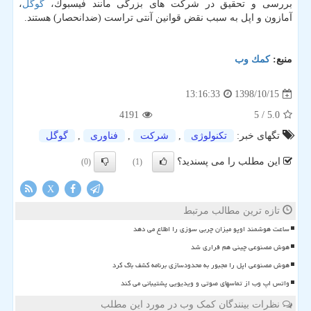
بررسی و تحقیق در شركت های بزرگی مانند فیسبوك،
گوگل
،
آمازون و اپل به سبب نقض قوانین آنتی تراست (ضدانحصار) هستند.
منبع:
كمك وب
1398/10/15
13:16:33
4191
/ 5
5.0
تگهای خبر:
تكنولوژی
,
شركت
,
فناوری
,
گوگل
این مطلب را می پسندید؟
(0)
(1)
X
تازه ترین مطالب مرتبط
ساعت هوشمند اوپو میزان چربی سوزی را اطلاع می دهد
هوش مصنوعی چینی هم فراری شد
هوش مصنوعی اپل را مجبور به محدودسازی برنامه کشف باگ کرد
واتس اپ وب از تماسهای صوتی و ویدیویی پشتیبانی می کند
نظرات بینندگان کمک وب در مورد این مطلب