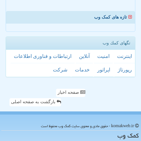
تازه های کمک وب
تگهای كمك وب
اینترنت
امنیت
آنلاین
ارتباطات و فناوری اطلاعات
رپورتاژ
اپراتور
خدمات
شركت
صفحه اخبار
بازگشت به صفحه اصلی
komakweb.ir - حقوق مادی و معنوی سایت كمك وب محفوظ است
كمك وب