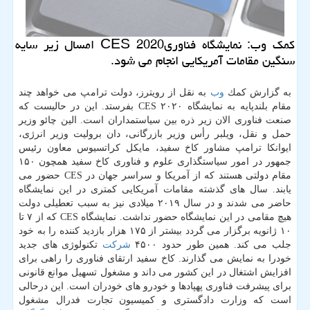
كمك وب: نمایشگاه فناوریCES 2020 امسال زیر سایه
سنگین مقامات آمریكایی انجام می شود.
به گزارش كمك
وب
به نقل از رویترز، دولت ترامپ می خواهد چند
مقام بلندپایه به نمایشگاه CES ۲۰۲۰ بفرستد. این در حالیست كه
صنعت فناوری الان زیر ذره بین سیاستمداران است. الین چائو وزیر
حمل و نقل، ویلبر رأس وزیر بازرگانی، دان برولیت وزیر انرژی،
ایوانكا ترامپ مشاور كاخ سفید، مایكل كراتسیوس معاون رئیس
جمهور در امور سیاستگذاری علوم و فناوری كاخ سفید همچون ۱۵۰
مقام دولتی هستند كه از آمریكا و سراسر جهان در CES حضور می
یابند. سال های گذشته مقامات آمریكایی كمتری در این نمایشگاه
حاضر می شدند و در سال ۲۰۱۹ میلادی نیز به سبب تعطیلی دولت
هیچ مقامی در این نمایشگاه حضور نداشت. نمایشگاه CES كه از ۷ تا
۱۰ ژانویه برگزار می گردد بیشتر از ۱۷۵ هزار بازدید كننده را به خود
جلب می كند. همین طور حدود ۴۵۰۰
شركت
تكنولوژی های جدید
خودرا به نمایش می گذارند. كاخ سفید ارتقای فناوری را راهی برای
افزایش اشتغال در این كشور می داند و مشغول تسهیل موانع قانونی
برای پیشرفت فناوری پهپادها و خودرو های خودران است. این درحالی
است كه وزارت دادگستری و كمیسیون تجارت فدرال مشغول