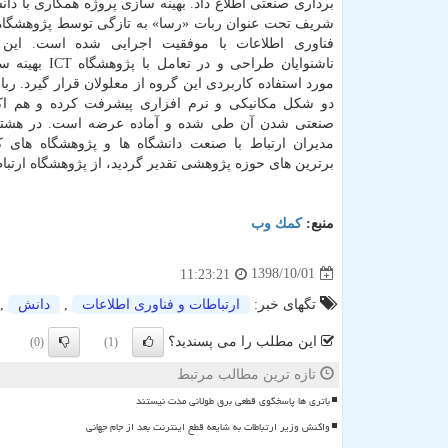
برداری صنعتی اطلاع داد. بهینه سازی پروژه همكاری با دا
شریف تحت عنوان ربات «رسا» به تازگی توسط پژوهشگاه 
فناوری اطلاعات با موفقیت اجرایی شده است. این 
ناشنوایان طراحی و در تعام
مورد استفاده كاربردی این گروه از معلولان قرار گیرد. رب
دو شكل مكانیكی و نرم افزاری پیشرفت كرده و هم اك
صنعتی شدن آن طی شده و آماده عرضه است. در هش
مدیران ارتباط با صنعت دانشگاه ها و پژوهشگاه های 
برترین های حوزه پژوهشی تقدیر گردید، از پژوهشگاه ارتب
منبع:
كمك وب
1398/10/01
11:23:21
تگهای خبر:
ارتباطات و فناوری اطلاعات
,
دانش
,
این مطلب را می پسندید؟
(0)
(1)
تازه ترین مطالب مرتبط
باتری ها پاسخگوی قطعی برق طولانی مدت نیستند
واکنش وزیر ارتباطات به شایعه قطع اینترنت بعد از جام جهانی