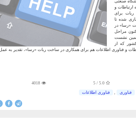
نشگاه صنعتی
ارتباطات و
ربات برای
ل با پژوهشگاه ICT بهینه سازی شده تا
ات «رسا» در
نون مراحل
تمین نشست
كشور كه از
اطات و فناوری اطلاعات هم برای همكاری در ساخت ربات «رسا»، تقدیر به عمل 
4018
/ 5
5.0
فناوری
,
فناوری اطلاعات
X