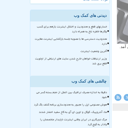
دیدنی های کمک وب
خسارتهای قطع و محدودیت و اختلال اینترنت بازهم برای کسب
وکارها خاطره تلخ به همراه دارد
محدودیت دسترسی ها با مصوبه جلسه بازگشایی اینترنت مغایرت
دارد
آمد.
آخرین وضعیت اینترنت
وزیر ارتباطات خواهان خارج شدن سایت های ارتباطی از اولویت
قطع برق شد
چالشی های کمک وب
دقیقا به اندازه مصرف ترافیک بین الملل از حجم بسته کسر می
شود
هوش مصنوعی اپل را مجبور به محدودسازی برنامه کشف باگ کرد
متا، آنتروپیک، گوگل و اوپن ای آی به کاخ سفید احضار شدند
مرگ دورکاری در ایران وقتی اینترنت ناپایدار متخصصان را
وادار به کوچ کرد