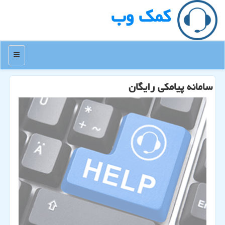
كمك وب
منو
سامانه پیامكی رایگان