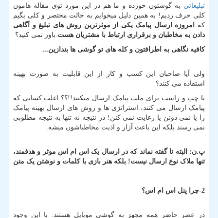
تبلیغاتی
به گوشتون خورده و ما هم در این مورد توی مقاله هامون
کلی حرف زدیم! به همین دلیل میخوایم به حالت مختصر و کلی بگیم
که
امروزه ارسال پیامک یکی از موثرترین روش های تبلیغ و آگاهی
دادن به مخاطبان و برقراری ارتباط با مشتریان هست
.باور نمی کنید؟
کافیه نگاهی به اطرافتون و کله های تو گوشی ها بندازین...
ولی آیا صاحبان این کسب و کار از این قابلیت به صورت بهینه
استفاده می کنند؟
یا چپ و راست برای ملت پیامک ارسال میکنند!!؟؟ اغلب کسایی که
پیامک ارسال می کنند، استراتژی ها و روش های ارسال بهینه پیامک
را یا نمی دونن یا رعایت نمی کنن! در نتیجه نه تنها به نتیجه مطلوبی
نمی رسند بلکه این باعث آزار و اذیت مخاطباشون میشه.
پ.ن: البته نا گفته نماند که در ارسال یک اس ام اس موثر و هدفمند،
تنها ملاک نوع ارسال نیست! بلکه هنر بازی با کلمات و نوشتن یک متن
2-چرا پنل اس ام اس؟
در عصر حاضر همه مجهز به گوشی موبایل هستند. با این وجود