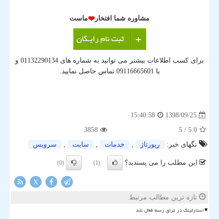
مشاوره شما افتخار
❤️
ماست
برای کسب اطلاعات بیشتر می توانید به شماره های 01132290134 و
یا 09116665601 تماس حاصل نمایید.
1398/09/25
15:40:58
3858
/ 5
5.0
تگهای خبر:
رپورتاژ
,
خدمات
,
سایت
,
سرویس
این مطلب را می پسندید؟
(0)
(1)
X
تازه ترین مطالب مرتبط
استارلینک در عراق رسما فعال شد