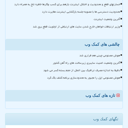
خسارتهای قطع و محدودیت و اختلال اینترنت بازهم برای کسب وکارها خاطره تلخ به همراه دارد
محدودیت دسترسی ها با مصوبه جلسه بازگشایی اینترنت مغایرت دارد
آخرین وضعیت اینترنت
وزیر ارتباطات خواهان خارج شدن سایت های ارتباطی از اولویت قطع برق شد
چالشی های کمک وب
هوش مصنوعی چینی هم فراری شد
آخرین وضعیت امنیت سایبری زیرساخت های راه آهن کشور
دقیقا به اندازه مصرف ترافیک بین الملل از حجم بسته کسر می شود
هوش مصنوعی اپل را مجبور به محدودسازی برنامه کشف باگ کرد
تازه های کمک وب
تگهای كمك وب