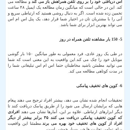
اس دریافتی خود را بر روی تلفن همراهش باز می کند
و مطالعه می
کند. این در حالی است که میانگین زمان مطالعه یک ایمیل ۴۸ ساعت
تخمین زده شده است. اگر به دنبال روشی هستید که ارتباطی سریع و
آنی را با مشتریان تان در اختیار شما قرار دهد، یک پنل اس ام اس
می تواند بهترین ابزار برای شما باشد.
5- 150 بار مشاهده تلفن همراه در روز
در طی یک روز عادی، فرد معمولی به طور میانگین ۱۵۰ بار گوشی
موبایل خود را چک می کند.این واقعیت به این معنی است که شما
می توانید مطمئن باشید مخاطبتان حتما اس ام اس تبلیغاتی شما را
در مدت کوتاهی مطالعه می کند.
6- کوپن های تخفیف پیامکی
تحقیقات انجام شده نشان می دهد، بیشتر افراد ترجیح می دهند پیغام
هایی که برایشان ارسال می شود را از طریق پیامک دریافت کنند تا
دیگر ابزارهای ارتباطی. علاوه بر این، آمارها نشان می دهند
افرادی
که کوپن تخفیف پیامکی دریافت می کنند
۳۵
برابر بیشتر از دیگر
افراد از کوپن های تخفیف خود بهره می برند
.مطمئنا این واقعیت
برای تمامی تجارت ها خبر بسیار خوشی است.