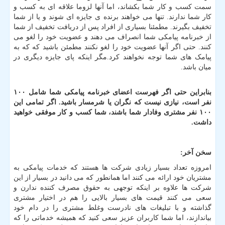
سمت کسب و کار شما بکشاند، اما آنها لزوما علاقه ای به کسب و
کار شما ندارند. تنها می خواهند برنده ی جایزه ای شوند و یا از شما
تخفیف بگیرند. مطمئنا بسیاری از افراد پس از دریافت تخفیف از شما
از خبرنامه پیامکی شما انصراف می دهند و عضویت خود را لغو می
کنند. حتی اگر آنها عضویت خود را لغو نکنند مطمئن باشید که که به
پیامک های شما توجه نخواهند کرد.مگر اینکه پای جایزه دیگری در
میان باشد.
بنابراین حتی اگر فهرست اعضای خبرنامه پیامکی شما شامل
۱۰۰
نفر است، نیازی نیست که نگران یا شرمسار باشید. اگر تمامی این
۱۰۰ نفر مشتری وفادار شما باشند، شما کسب و کار موفقی خواهید
داشت.
سخن آخر:
امروزه تعداد بسیار زیادی شرکت ها هستند که خدمات پیامکی به
مشتریان خود ارائه می کنند اما همانطور که می دانید در بسیار از این
شرکت ها علاوه بر اینکه توجهی به حقوق مصرف کننده ندارن و
سعی می کنند قیمت های بسیار بالایی را هم در اختیار مشتری
گذاشته و با تبلیغات های نادرست وغلط مشتری را در دام خود
بیاندازند، اما شما کاربران عزیز سعی کنید که همیشه خدماتی را که