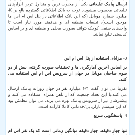
ارسال پیامک تبلیغاتی
یکی از محبوب ترین و متداول ترین ابزارهای
تبلیغاتی محسوب میشود.
با توجه به بانک اطلاعاتی گسترده بالغ بر 40
میلیون شماره موبایل (که این بانک اطلاعاتی در پنل اس ام اس ما
موجود است)
، تبلیغات منطقه ای و هدفمند مورد نیاز است تا
واحدهای صنفی کوچک بتوانند بصورت محلی و منطقه ای و بر اساس
کدپستی تبلیغ نمایند
.
3- مزایای استفاده از پنل اس ام اس
بر اساس آخرین آمارگیری ها و تحقیقات صورت گرفته، بیش از دو
سوم صاحبان موبایل در جهان از سرویس اس ام اس استفاده می
کنند
.
تقریبا می توان گفت ۶/۴ میلیارد نفر در جهان روزانه پیامک ارسال
می کنند.با این تعداد جمعیت که از تلفن همراه استفاده می کنند و
بیشترشان نیز از سرویس پیامک بهره می برند، می توان مطمئن بود
که این سیستم بازاریابی/خدماتی کاملا کارآمد است.
4- پاسخگویی سریع
تنها چهار دقیقه. چهار دقیقه میانگین زمانی است که یک نفر اس ام