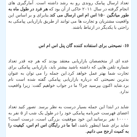
تعداد ارسال پیامک روندی رو به رشد داشته است. آمارگیری های
انجام گرفته در سال ۲۰۱۱ حاکی از آن بود که
هر فرد در طول ماه به
طور میانگین
۱۵۰ اس ام اس ارسال می کند
.بنابرای و بر اساس این
واقعیت مشتریان و تجارت ها می توانند از طریق بازاریابی پیامکی به
راحتی با یکدیگر در ارتباط باشند.
10- نصیحتی برای استفاده کننده گان پنل اس ام اس
عده ای از متخصصان بازاریابی معتقد بودند که هر چه قدر تعداد
شماره تلفن هایی که داشته باشید بیشتر باید، بازاریابی پیامکی برای
تجارت شما بهتر عمل خواهد کرد.این جمله را می توان به عنوان
بدترین نصیحتی که درباره بازاریابی پیامکی گفته شده است نام
برد.شاید اکنون بپرسید چرا؟ ما در جواب خواهیم گفت: زیرا واقعیت
ندارد.
شاید در ابتدا این جمله بسیار درست به نظر برسد. تصور کنید تعداد
اعضای فهرست خبرنامه پیامکی خود را در طول یک شب از ۵ نفر به
۱۰۰۰۰ نفر برسانید.این خود موفقیت بزرگی است، درست است؟
شاید برای شما اینطور باشد،
اما ما در رایگان اس ام اس، کیفیت را
به کمیت ارجح می دانیم
.