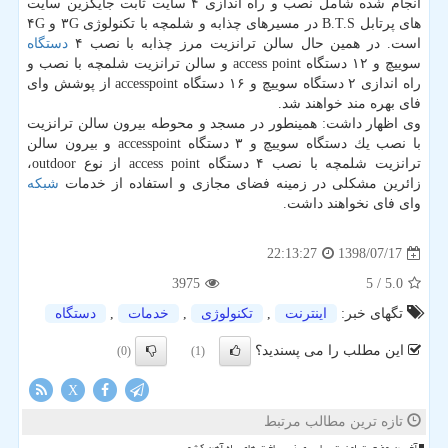
انجام شده شامل نصب و راه اندازی ۴ سایت ثابت جایگزین سایت
های پرتابل B.T.S در مسیرهای چذابه و شلمچه با تكنولوژی ۳G و ۴G
است. در همین حال سالن ترانزیت مرز چذابه با نصب ۴
دستگاه
سوییچ و ۱۲ دستگاه access point و سالن ترانزیت شلمچه با نصب و
راه اندازی ۲ دستگاه سوییچ و ۱۶ دستگاه accesspoint از پوشش وای
فای بهره مند خواهند شد.
وی اظهار داشت: همینطور در مسجد و محوطه بیرون سالن ترانزیت
با نصب یك دستگاه سوییچ و ۳ دستگاه accesspoint و بیرون سالن
ترانزیت شلمچه با نصب ۴ دستگاه access point از نوع outdoor،
زائرین مشكلی در زمینه فضای مجازی و استفاده از خدمات
شبكه
وای فای نخواهند داشت.
1398/07/17
22:13:27
3975
/ 5
5.0
تگهای خبر:
اینترنت
,
تكنولوژی
,
خدمات
,
دستگاه
این مطلب را می پسندید؟
(0)
(1)
X
تازه ترین مطالب مرتبط