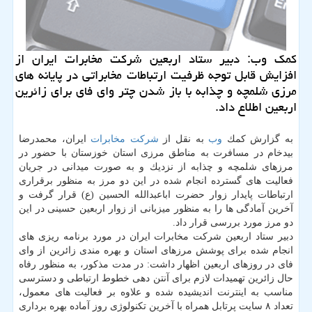
كمك وب: دبیر ستاد اربعین شركت مخابرات ایران از
افزایش قابل توجه ظرفیت ارتباطات مخابراتی در پایانه های
مرزی شلمچه و چذابه با باز شدن چتر وای فای برای زائرین
اربعین اطلاع داد.
به گزارش كمك
وب
به نقل از
شركت
مخابرات
ایران، محمدرضا
بیدخام در مسافرت به مناطق مرزی استان خوزستان با حضور در
مرزهای شلمچه و چذابه از نزدیك و به صورت میدانی در جریان
فعالیت های گسترده انجام شده در این دو مرز به منظور برقراری
ارتباطات پایدار زوار حضرت اباعبدالله الحسین (ع) قرار گرفت و
آخرین آمادگی ها را به منظور میزبانی از زوار اربعین حسینی در این
دو مرز مورد بررسی قرار داد.
دبیر ستاد اربعین شركت مخابرات ایران در مورد برنامه ریزی های
انجام شده برای پوشش مرزهای استان و بهره مندی زائرین از وای
فای در روزهای اربعین اظهار داشت: در مدت مذكور، به منظور رفاه
حال زائرین تهمیدات لازم برای آنتن دهی خطوط ارتباطی و دسترسی
مناسب به اینترنت اندیشیده شده و علاوه بر فعالیت های معمول،
تعداد ۸ سایت پرتابل همراه با آخرین تكنولوژی روز آماده بهره برداری