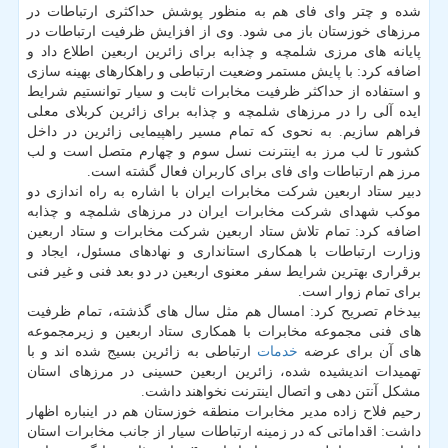
شده و چتر وای فای هم به منظور پوشش حداكثری ارتباطات در
مرزهای خوزستان باز می شود. وی از افزایش ظرفیت ارتباطات در
پایانه های مرزی شلمچه و چذابه برای زائرین اربعین اطلاع داد و
اضافه كرد: با پایش مستمر وضعیت ارتباطی و راهكارهای بهینه سازی
و استفاده از حداكثر ظرفیت مخابرات ثابت و سیار توانستیم شرایط
ایده آلی را در مرزهای شلمچه و چذابه برای زائرین كربلای معلی
فراهم سازیم. به نحوی كه تمام مسیر راهپیمایی زائرین در داخل
كشور تا لب مرز به اینترنت نسل سوم و چهارم متصل است و لب
مرز هم ارتباطات وای فای برای كاربران فعال گشته است.
دبیر ستاد اربعین شركت مخابرات ایران با اشاره به راه اندازی دو
موكب شهدای شركت مخابرات ایران در مرزهای شلمچه و چذابه
اضافه كرد: تمام تلاش ستاد اربعین شركت مخابرات و ستاد اربعین
وزارت ارتباطات با همكاری استانداری و نهادهای مسئول، ایجاد و
برقراری بهترین شرایط سفر معنوی اربعین در دو بعد فنی و غیر فنی
برای تمام زوار است.
بیدخام تصریح كرد: امسال هم مثل سال های گذشته، تمام ظرفیت
های فنی مجموعه مخابرات با همكاری ستاد اربعین و زیرمجموعه
های آن برای عرضه
خدمات
ارتباطی به زائرین بسیج شده اند و با
تهمیدات اندیشیده شده، زائرین اربعین حسینی در مرزهای استان
مشكل آنتن دهی و اتصال اینترنت نخواهند داشت.
رحیم فلاح زاده مدیر مخابرات منطقه خوزستان هم در اینباره اظهار
داشت: اقداماتی كه در زمینه ارتباطات سیار از جانب مخابرات استان