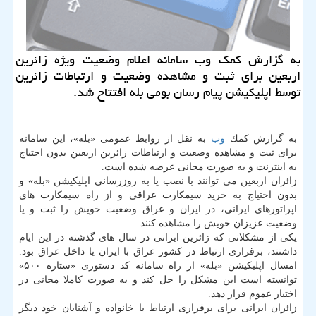
به گزارش كمك وب سامانه اعلام وضعیت ویژه زائرین
اربعین برای ثبت و مشاهده وضعیت و ارتباطات زائرین
توسط اپلیكیشن پیام رسان بومی بله افتتاح شد.
به گزارش كمك
وب
به نقل از روابط عمومی «بله»، این سامانه
برای ثبت و مشاهده وضعیت و ارتباطات زائرین اربعین بدون احتیاج
به اینترنت و به صورت مجانی عرضه شده است.
زائران اربعین می توانند با نصب یا به روزرسانی اپلیكیشن «بله» و
بدون احتیاج به خرید سیمكارت عراقی و از راه سیمكارت های
اپراتورهای ایرانی، در ایران و عراق وضعیت خویش را ثبت و یا
وضعیت عزیزان خویش را مشاهده كنند.
یكی از مشكلاتی كه زائرین ایرانی در سال های گذشته در این ایام
داشتند، برقراری ارتباط در كشور عراق با ایران یا داخل عراق بود.
امسال اپلیكیشن «بله» از راه سامانه كد دستوری «ستاره ۵۰۰»
توانسته است این مشكل را حل كند و به صورت كاملا مجانی در
اختیار عموم قرار دهد.
زائران ایرانی برای برقراری ارتباط با خانواده و آشنایان خود دیگر