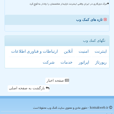
مرگ دورکاری در ایران وقتی اینترنت ناپایدار متخصصان را وادار به کوچ کرد
تازه های کمک وب
تگهای كمك وب
اینترنت
امنیت
آنلاین
ارتباطات و فناوری اطلاعات
رپورتاژ
اپراتور
خدمات
شركت
صفحه اخبار
بازگشت به صفحه اصلی
komakweb.ir - حقوق مادی و معنوی سایت كمك وب محفوظ است