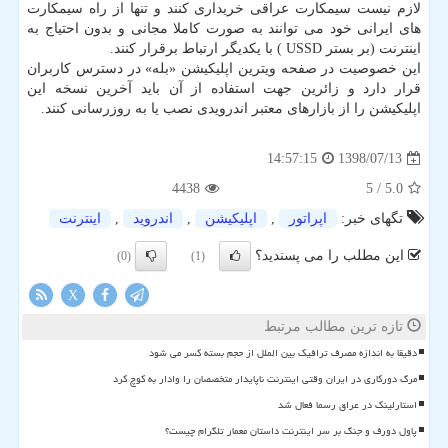
لازم نیست سیمكارت عراقی خریداری كنند و تنها از راه سیمكارت
های ایرانی خود می توانند به صورت كاملا مجانی و بدون احتیاج به
اینترنت (بر بستر USSD ) با یكدیگر ارتباط برقرار كنند.
این خصوصیت در صفحه ویترین اپلیكیشن «بله» در دسترس كاربران
قرار دارد و زائرین جهت استفاده از آن باید آخرین نسخه این
اپلیكیشن را از بازارهای معتبر اندرویدی نصب یا به روزرسانی كنند.
1398/07/13
14:57:15
4438
/ 5
5.0
تگهای خبر:
اپراتور
,
اپلیكیشن
,
اندروید
,
اینترنت
این مطلب را می پسندید؟
(0)
(1)
X
تازه ترین مطالب مرتبط
دقیقا به اندازه مصرف ترافیک بین الملل از حجم بسته کسر می شود
مرگ دورکاری در ایران وقتی اینترنت ناپایدار متخصصان را وادار به کوچ کرد
استارلینک در عراق رسما فعال شد
پاول دورف و جنگ بر سر اینترنت داستان معمار تلگرام چیست؟