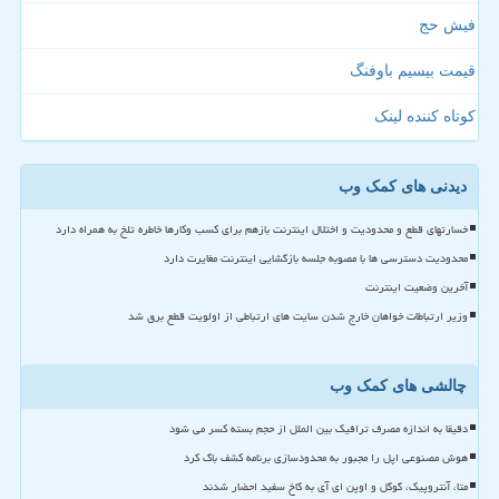
فیش حج
قیمت بیسیم باوفنگ
کوتاه کننده لینک
دیدنی های کمک وب
خسارتهای قطع و محدودیت و اختلال اینترنت بازهم برای کسب وکارها خاطره تلخ به همراه دارد
محدودیت دسترسی ها با مصوبه جلسه بازگشایی اینترنت مغایرت دارد
آخرین وضعیت اینترنت
وزیر ارتباطات خواهان خارج شدن سایت های ارتباطی از اولویت قطع برق شد
چالشی های کمک وب
دقیقا به اندازه مصرف ترافیک بین الملل از حجم بسته کسر می شود
هوش مصنوعی اپل را مجبور به محدودسازی برنامه کشف باگ کرد
متا، آنتروپیک، گوگل و اوپن ای آی به کاخ سفید احضار شدند