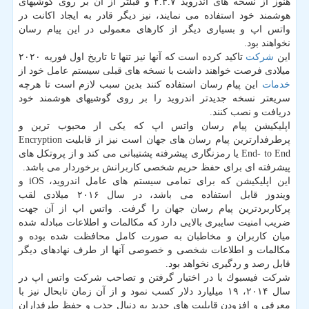
هنوز از نسخه های اندروید ۲.۳.۷ و قبلتر از آن بر روی گوشیهای
هوشمند خود استفاده می نمایند، نیز دیگر قادر به ایجاد اكانت در
واتس اپ و بسیاری دیگر از كارهای معمولی در این پیام رسان
نخواهند بود.
این
شركت
تاكید كرده است كه آنها نیز تنها تا تاریخ اول فوریه ۲۰۲۰
میلادی فرصت خواهند داشت با نسخه های قبلی سیستم عامل خود از
خدمات
این پیام رسان استفاده كنند بدین سبب لازم است تا هرچه
سریعتر نسخه جدیدتر اندروید را بر روی گوشیهای هوشمند خود
دریافت و نصب كنند.
اپلیكیشن پیام رسان واتس اپ كه یكی از محبوب ترین و
پرطرفدارترین پیام رسان های جهان است نیز از قابلیت Encryption
End- to End یا رمزنگاری پیشرفته پشتیبانی می كند و از پروتكل های
پیشرفته ای برای حفظ حریم شخصی كاربرانش برخوردار می باشد.
این اپلیكیشن كه برای تمامی سیستم های عامل اندروید، iOS و
ویندوز قابل استفاده می باشد، در سال ۲۰۱۶ میلادی لقب
پركاربردترین پیام رسان جهان را گرفت. واتس اپ از آن جهت
ضریب امنیت سایبری بالایی دارد كه مكالمات و اطلاعات مبادله شده
میان كاربران و مخاطبان به صورت كامل محافظت شده بوده و
مكالمات و اطلاعات شخصی و خصوصی آنها از طرف نهادهای دیگر
قابل رصد و ردگیری نخواهد بود.
شركت فیسبوك با در اختیار گرفتن و تصاحب شركت واتس اپ در
سال ۲۰۱۴، ۱۹ میلیارد دلار كسب نمود و از آن زمان تابحال نیز با
معرفی و افزودن قابلیت های جدید به دنبال جذب و حفظ طرفداران