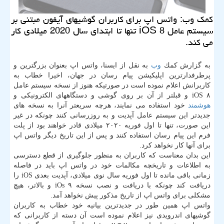
كمك وب: واتس اپ برای كاربران گوشیهای آیفون مبتنی بر
سیستم عامل iOS 8 تنها تا ابتدای سال 2020 میلادی كار
می كند.
به گزارش كمك
وب
به نقل از ایسنا، واتس اپ بعنوان بزرگترین و
پرطرفدارترین اپلیكیشن پیام رسان در جهان، اخیرا خطاب به
كاربرانش اعلام نموده است در صورتیكه هنوز از نسخه سیستم عامل
iOS ۸ و قبلتر از آن بر روی گوشی و دستگاههای الكترونیكی و
هوشمند
خود استفاده می نمایند، هرچه سریعتر آنرا به نسخه های
جدیدتر این سیستم عامل آپدیت و به روزرسانی كنند چونكه در غیر
این صورت، تنها تا اول فوریه ۲۰۲۰ میلادی قادر خواهند بود از پلت
فرم این پیام رسان استفاده كنند و پس از این تاریخ دیگر واتس اپ
برای آنها كار نخواهد كرد.
این بدان معناست كه كاربران به منظور جلوگیری از قطع دسترسی
به اطلاعات و تاریخچه مكالمات خود در واتس اپ باید در فاصله
زمانی باقی مانده تا اول فوریه سال نوی میلادی، آپدیت بعدی iOS را
دریافت كند چونكه با دریافت و نصب نسخه iOs ۹ و بالاتر، هیچ
مشكلی برای واتس اپ از تاریخ مذكور پیش نخواهد آمد.
واتس اپ همین طور در جدیدترین بیانیه خود خطاب به كاربران
گوشیهای اندرویدی نیز اعلام نموده است آن دسته از كاربرانی كه