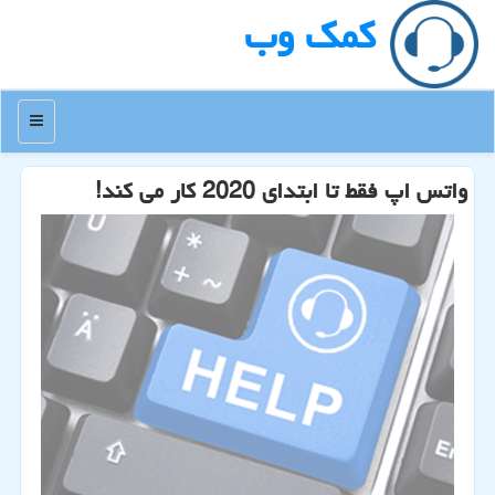
كمك وب
منو
واتس اپ فقط تا ابتدای 2020 كار می كند!