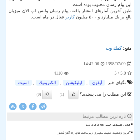
این پیام رسان محبوب بوده است.
طبق آخرین آمارهای انتشار یافته، پیام رسان واتس اپ الان میزبان
بالغ بر یك میلیارد و ۵۰۰ میلیون
كاربر
فعال در ماه است.
منبع:
كمك وب
1398/07/09
14:42:06
4110
/ 5
5.0
تگهای خبر:
آیفون
,
اپلیكیشن
,
الكترونیك
,
امنیت
این مطلب را می پسندید؟
(0)
(1)
X
تازه ترین مطالب مرتبط
هوش مصنوعی چینی هم فراری شد
آخرین وضعیت امنیت سایبری زیرساخت های راه آهن کشور