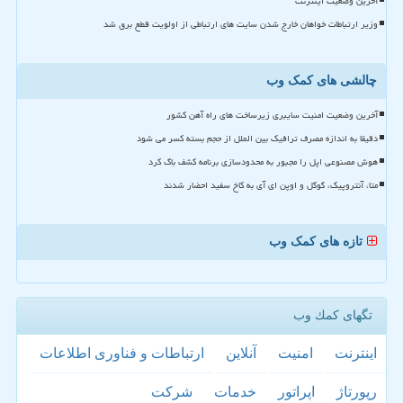
آخرین وضعیت اینترنت
وزیر ارتباطات خواهان خارج شدن سایت های ارتباطی از اولویت قطع برق شد
چالشی های کمک وب
آخرین وضعیت امنیت سایبری زیرساخت های راه آهن کشور
دقیقا به اندازه مصرف ترافیک بین الملل از حجم بسته کسر می شود
هوش مصنوعی اپل را مجبور به محدودسازی برنامه کشف باگ کرد
متا، آنتروپیک، گوگل و اوپن ای آی به کاخ سفید احضار شدند
تازه های کمک وب
تگهای كمك وب
اینترنت
امنیت
آنلاین
ارتباطات و فناوری اطلاعات
رپورتاژ
اپراتور
خدمات
شركت