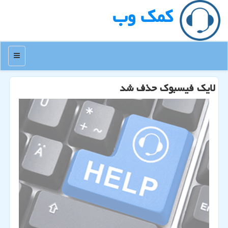
كمك وب
منو
لایك فیسبوك حذف شد