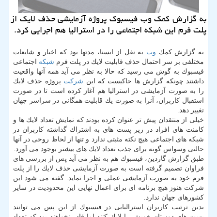
به گزارش كمك وب فیسبوك پروژه آزمایشی حذف لایك از
پلت فرم این شبكه اجتماعی را در استرالیا هم اجرایی كرد.
به گزارش كمك
وب
به نقل از ایسنا، مدتها بود كه اخبار و شایعات
مختلفی بر سر احتمال حذف قابلیت لایك در پلت فرم
شبكه
اجتماعی
فیسبوك به گوش می رسید كه حالا به نظر می آید همه آنها واقعیت
داشتند چونكه گزارش ها حاكیست كه این
شركت
پروژه حذف لایك
را به صورت آزمایشی در استرالیا هم آغاز كرده است تا در صورت
استقبال كاربران، آنرا به صورت یك قابلیت همگانی در سراسر جهان
تغییر دهد.
خیلی از منتقدان پیش تر عنوان كرده بودند كه نمایش تعداد لایك ها و
كامنت های افراد در زیر پست های به اشتراك گذاشته كاربران در
شبكه های اجتماعی هیچ نكته مثبتی ندارد و تنها از لحاظ روحی در آنها
حالتی وسواس گونه برای جذب تعداد لایك های بیشتر بوجود می آورد.
طبق گزارش گاردین، فیسبوك هم به نظر می آید پس از بررسی های
فراوان تصمیم گرفته است به صورت آزمایشی حذف لایك را از پلت
فرم خود به صورت آزمایشی عملی و اجرا نماید. گفته می شود این
شركت هنوز هیچ برنامه ای برای اعمال نهایی این محدودیت در سایر
كشورهای جهان ندارد.
بدین ترتیب كاربران استرالیایی در فیسبوك از این پس می توانند
پست های دوستان خویش را لایك كنند اما قادر نخواهند بود كه تعداد