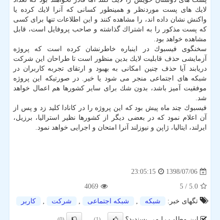
لایك های پست موردنظر و همینطور كسانی كه آنرا لایك كرده یا
واكنش نشان داده اند، را مشاهده كنند و این اطلاعات تنها برای كسی
كه پست مذكور را به اشتراك گذاشته و صاحب پروفایل است، قابل
مشاهده خواهد بود.
سخنگوی فیسبوك در اینباره خاطرنشان كرده است كه پروژه
آزمایشی حذف قابلیت لایك بدین منظور است تا طراحان این شركت
دریابند آیا حذف چنین امكانی به بهبود و ارتقای تجربه كاربران در
شبكه های اجتماعی منجر می شود یا خیر. در صورتیكه این پروژه
موفقیت آمیز باشد، بدون شك برای سایر كشورها هم اعمال خواهد
شد.
فیسبوك چند ماه پیش بود كه این پروژه را در كانادا كلید زد و پس از
آن اعلام نمود كه در بعضی دیگر از كشورها نظیر استرالیا، برزیل،
ایرلند، ایتالیا، ژاپن و نیوزلند آنرا امتحان و اجرایی خواهد نمود.
1398/07/06
23:05:15
4069
/ 5
5.0
تگهای خبر:
شبكه
,
شبكه اجتماعی
,
شركت
,
كاربر
این مطلب را می پسندید؟
(0)
(1)