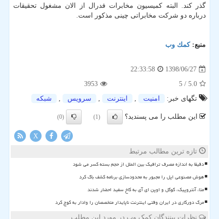
گذر كند. البته كمیسیون مخابرات فدرال از الان مشغول تحقیقات
درباره دو شركت مخابراتی چینی مذكور است.
منبع:
كمك وب
1398/06/27
22:33:58
3953
/ 5
5.0
تگهای خبر:
امنیت
,
اینترنت
,
سرویس
,
شبكه
این مطلب را می پسندید؟
(0)
(1)
X
تازه ترین مطالب مرتبط
دقیقا به اندازه مصرف ترافیک بین الملل از حجم بسته کسر می شود
هوش مصنوعی اپل را مجبور به محدودسازی برنامه کشف باگ کرد
متا، آنتروپیک، گوگل و اوپن ای آی به کاخ سفید احضار شدند
مرگ دورکاری در ایران وقتی اینترنت ناپایدار متخصصان را وادار به کوچ کرد
نظرات بینندگان کمک وب در مورد این مطلب