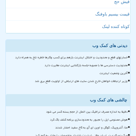
فیش حج
قیمت بیسیم باوفنگ
کوتاه کننده لینک
دیدنی های کمک وب
خسارتهای قطع و محدودیت و اختلال اینترنت بازهم برای کسب وکارها خاطره تلخ به همراه دارد
محدودیت دسترسی ها با مصوبه جلسه بازگشایی اینترنت مغایرت دارد
آخرین وضعیت اینترنت
وزیر ارتباطات خواهان خارج شدن سایت های ارتباطی از اولویت قطع برق شد
چالشی های کمک وب
دقیقا به اندازه مصرف ترافیک بین الملل از حجم بسته کسر می شود
هوش مصنوعی اپل را مجبور به محدودسازی برنامه کشف باگ کرد
متا، آنتروپیک، گوگل و اوپن ای آی به کاخ سفید احضار شدند
مرگ دورکاری در ایران وقتی اینترنت ناپایدار متخصصان را وادار به کوچ کرد