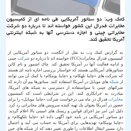
كمك وب: دو سناتور آمریكایی طی نامه ای از كمیسیون
مخابرات فدرال این كشور خواسته اند تا درباره دو شركت
مخابراتی چینی و اجازه دسترسی آنها به شبكه اینترنتی
آمریكا تحقیق كند.
به گزارش كمك
وب
به نقل از انگجت، دو سناتور آمریكایی از
كمیسیون فدرال مخابرات(FCC) خواسته اند تا درباره دو
شركت
چینی
و ادامه فعالیت آنها در آمریكا تحقیق كند. چاك اشمور و تام كاتن
سناتورهای آمریكایی هستند كه خواستار بررسی اجازه نامه ای هستند
كه شركت های «چاینا تلهكام» و «چاینا یونیكام» با كمك آن می توانند
از
شبكه
های موبایل در آمریكا استفاده كنند. سناتورها بیم آن دارند كه
شركتهای چینی با سواستفاده از دسترسی به شبكه های آمریكا،
مبادرت به خرابكاری كنند. این در شرایطی است كه كمیسیون
مخابرات
فدرال در ماه می درخواست شركت «چاینا موبایل» را برای
حضور در آمریكا بعنوان یك تهیه كننده سرویس های مخابراتی رد كرد.
دلیل این امر نیز اجرای قوانین و ریسك های امنیتی بالا اعلام گردید.
دو سناتور آمریكایی در نامه خود آگهی داده اند «چاینا تلكهكام» و
«چاینا یونیكام» تهدیدهایی برای آمریكا به حساب می آیند و احتمال
دارد مسیر انتقال اطلاعات را طوری تغییر دهند كه از شبكه های چین