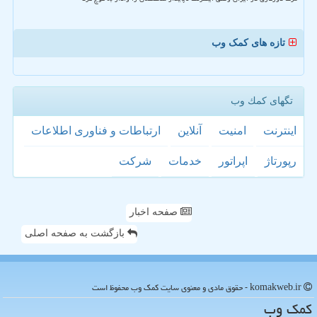
تازه های کمک وب
تگهای كمك وب
اینترنت
امنیت
آنلاین
ارتباطات و فناوری اطلاعات
رپورتاژ
اپراتور
خدمات
شركت
صفحه اخبار
بازگشت به صفحه اصلی
komakweb.ir - حقوق مادی و معنوی سایت كمك وب محفوظ است
كمك وب