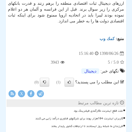
ارزهای دیجیتال ثبات اقتصادی منطقه را برهم زنند و قدرت بانكهای
مركزی را زیر سوال برند. قبل از این فرانسه و آلمان هر دو اعلام
نموده بودند لیبرا باید در اتحادیه اروپا ممنوع شود برای اینكه ثبات
اقتصادی دولت ها را به خطر می اندازد.
منبع:
كمك وب
1398/06/26
15:16:40
3943
/ 5
5.0
تگهای خبر:
دیجیتال
این مطلب را می پسندید؟
(0)
(1)
X
تازه ترین مطالب مرتبط
علت قطع اینترنت ناکارآمدی فیلترینگ بود
کاربران اینترنت 194هزار پوند برای شرکتهای فناوری درآمد زایی می کنند
فرزندان ما شبانه روز ایستادند تا ارتباطات کشور پایدار بماند