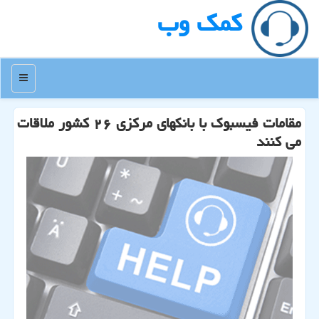
كمك وب
منو
مقامات فیسبوك با بانكهای مركزی ۲۶ كشور ملاقات
می كنند