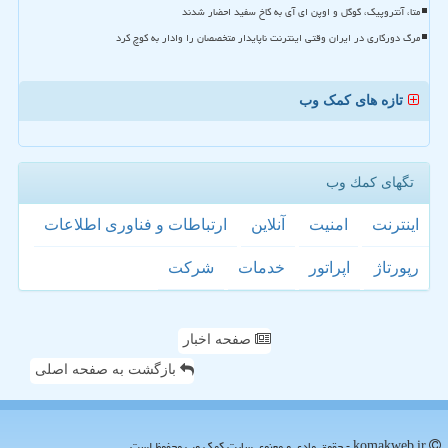
متا، آنتروپیک، گوگل و اوپن ای آی به کاخ سفید احضار شدند
مرگ دورکاری در ایران وقتی اینترنت ناپایدار متخصصان را وادار به کوچ کرد
تازه های کمک وب
تگهای كمك وب
اینترنت
امنیت
آنلاین
ارتباطات و فناوری اطلاعات
رپورتاژ
اپراتور
خدمات
شركت
صفحه اخبار
بازگشت به صفحه اصلی
komakweb.ir - حقوق مادی و معنوی سایت كمك وب محفوظ است