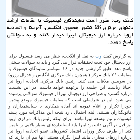
كمك وب: مقرر است نمایندگان فیسبوك با مقامات ارشد
بانكهای مركزی 26 كشور همچون انگلیس، آمریكا و اتحادیه
اروپا درباره ارز دیجیتال لیبرا دیدار كنند و به سوالاتی
پاسخ دهند.
به گزارش كمك
وب
به نقل از انگجت، بنظر می رسد فیسبوك برای
ارز دیجیتال خود تحت تحقیقات قرار می گیرد و باید به سوالات سختی
پاسخ دهد. طبق گزارشی جدید در ۱۶ سپتامبر نمایندگان فیسبوك با
مقامات ۲۶ بانك مركز ( همچون بانك مركزی انگلیس و فدرال رزرو)
در سوییس ملاقات می كنند. رئیس بانك مركزی اتحادیه اروپا نیز
احیانا ریاست این جلسه را برعهده خواهد داشت. در این نشست
درباره گستره و طراحی ارز دیجیتال لیبرا از فیسبوك سوالاتی پرسیده
می شود. این در شرایطی است كه مقامات فیسبوك موضع پیشین
خودرا تكرار و اعلام نموده اند آماده همكاری با سیاستمداران و
قانونگذاران هستند. البته احتمال دارد نتیجه این مذاكرات مورد پسند
فیسبوك و تیم توسعه لیبرا نباشد. برای اینكه رئیس بانك مركزی اروپا
نیز قبل تر آگهی داده بود لیبرا باید استانداردهای بسیار بالایی را تامین
كند. از طرف دیگر وزرای اقتصاد كشورهای عضو اتحادیه اروپا نیز
درباره ارزهای مجازی مانند لیبرا نگران هستند. آنها بیم آن دارند كه