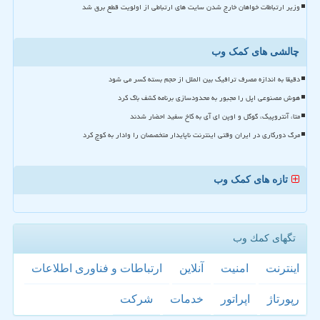
وزیر ارتباطات خواهان خارج شدن سایت های ارتباطی از اولویت قطع برق شد
چالشی های کمک وب
دقیقا به اندازه مصرف ترافیک بین الملل از حجم بسته کسر می شود
هوش مصنوعی اپل را مجبور به محدودسازی برنامه کشف باگ کرد
متا، آنتروپیک، گوگل و اوپن ای آی به کاخ سفید احضار شدند
مرگ دورکاری در ایران وقتی اینترنت ناپایدار متخصصان را وادار به کوچ کرد
تازه های کمک وب
تگهای كمك وب
اینترنت
امنیت
آنلاین
ارتباطات و فناوری اطلاعات
رپورتاژ
اپراتور
خدمات
شركت