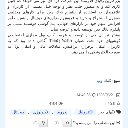
بزرگترین رقبای قدرتمند این شركت كره ای، نیز می خواهد كه چنین
كاری كند و به منظور جلب نظر و توجه خیل عظیمی از كاربران و
علاقمندان به استفاده از پلتفرم بلاك چین برای كارهای مختلفی
همچون استخراج و خرید و فروش رمزارزهای دیجیتال و همین طور
افزایش سهم خود در بازارهای جهانی، یك گوشی هوشمند مبتنی بر
پلتفرم بلاك چین توسعه داده و عرضه نماید.
پیشتر نیز ال جی از توسعه و عرضه كیف پول مجازی اختصاصی
گوشیهای خود تحت عنوان ThinQ Wallet آگاهی داده بود كه به
كاربران امكان برقراری تراكنش، مبادلات مالی و انتقال پول به
صورت الكترونیكی را می دهد.
منبع:
كمك وب
1398/06/21
14:40:58
4104
/ 5
5.0
تگهای خبر:
الكترونیك
,
اندروید
,
تكنولوژی
,
دیجیتال
این مطلب را می پسندید؟
(0)
(1)