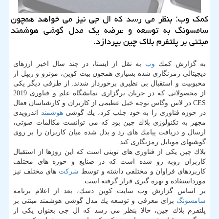
كمك وب: بنظر می رسد كه ال جی نیز می خواهد همچون
سامسونگ به توسعه و عرضه یك مدل گوشی هوشمند
مبتنی بر پلتفرم بلاك چین بپردازد.
به گزارش كمك
وب
به نقل از ایسنا، در چند سال اخیر ارزهای
دیجیتالی رمزنگاری شده بسیاری همچون بیت كوین، مونرو و ریپل از
محبوبیت و استقبال بی نظیری برخوردار شدند. از طرفی دیگر یكی
از محصولاتی كه در جریان برگزاری نمایشگاه علم و فناوری 2019
CES در لاس وگاس توجه خیل عظیمی از كاربران و كارشناسان فعال
در حوزه فناوری را به خود جلب كرد، یك گوشی
هوشمند
اندرویدی
مجهز به تكنولوژی بلاك چین بود كه می توانست مكالمات صوتی،
ارسال و دریافت پیامك های رد و بدل شده میان كاربران را بر روی
گوشیهای موبایل رمزنگاری كند.
بلاك چین یكی از فناوری های نوینی است كه این روزها از استقبال
كاربران روبه رو شده است كه در صنایع و حوزه های مختلف
كاربردهای فراوان و مختلفی داشته و توسط
شركت
های مختلف نیز
مورداستفاده و بهره گیری قرار گرفته است.
بر اساس گزارش وب سایت كوین دسك، بعد از اعلام برنامه
سامسونگ
برای معرفی و توسعه یك مدل گوشی هوشمند مبتنی بر
پلتفرم بلاك چین، حالا بنظر می رسد كه ال جی بعنوان یكی از