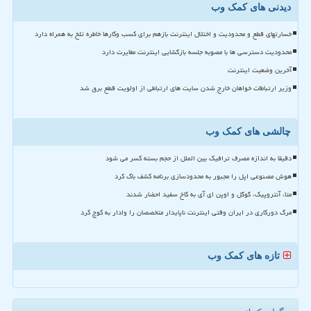
دیدنی های کمک وب
خسارتهای قطع و محدودیت و اختلال اینترنت بازهم برای کسب وکارها خاطره تلخ به همراه دارد
محدودیت دسترسی ها با مصوبه جلسه بازگشایی اینترنت مغایرت دارد
آخرین وضعیت اینترنت
وزیر ارتباطات خواهان خارج شدن سایت های ارتباطی از اولویت قطع برق شد
چالشی های کمک وب
دقیقا به اندازه مصرف ترافیک بین الملل از حجم بسته کسر می شود
هوش مصنوعی اپل را مجبور به محدودسازی برنامه کشف باگ کرد
متا، آنتروپیک، گوگل و اوپن ای آی به کاخ سفید احضار شدند
مرگ دورکاری در ایران وقتی اینترنت ناپایدار متخصصان را وادار به کوچ کرد
تازه های کمک وب