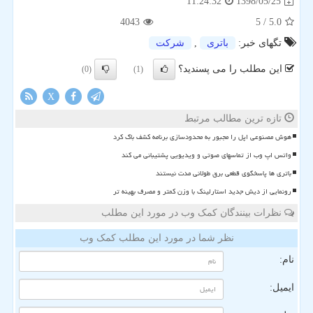
1398/05/25
11:24:32
4043
/ 5
5.0
تگهای خبر:
باتری
,
شركت
این مطلب را می پسندید؟
(0)
(1)
X
تازه ترین مطالب مرتبط
هوش مصنوعی اپل را مجبور به محدودسازی برنامه کشف باگ کرد
واتس اپ وب از تماسهای صوتی و ویدیویی پشتیبانی می کند
باتری ها پاسخگوی قطعی برق طولانی مدت نیستند
رونمایی از دیش جدید استارلینک با وزن کمتر و مصرف بهینه تر
نظرات بینندگان کمک وب در مورد این مطلب
نظر شما در مورد این مطلب کمک وب
نام:
ایمیل: