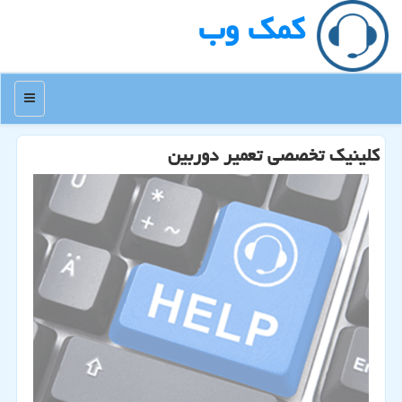
كمك وب
منو
كلینیك تخصصی تعمیر دوربین