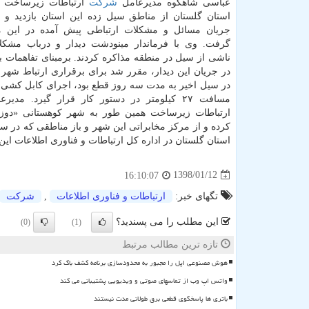
عباسی شاهكوه مدیرعامل
شركت
ارتباطات زیرساخت ب
استان گلستان از مناطق سیل زده این استان بازدید و ا
جریان مسائل و مشكلات ارتباطی پیش آمده در این م
گرفت. وی با فرماندار مینودشت دیدار و درباب مشكل
ناشی از سیل در منطقه مذاكره كردند. برمبنای تفاهمات ب
در جریان این دیدار، مقرر شد برای برقراری ارتباط شهر 
در سیل اخیر به مدت سه روز قطع بود، اجرای كابل كشی ف
مسافت ۲۷ كیلومتر در دستور كار قرار گیرد. مدیرعامل
ارتباطات زیرساخت همین طور به شهر كوهستانی «دوز
كرده و از مركز مخابراتی این شهر و باز مناطقی كه در سیل
استان گلستان در اداره كل ارتباطات و فناوری اطلاعات ای
1398/01/12
16:10:07
تگهای خبر:
ارتباطات و فناوری اطلاعات
,
شركت
این مطلب را می پسندید؟
(0)
(1)
تازه ترین مطالب مرتبط
هوش مصنوعی اپل را مجبور به محدودسازی برنامه کشف باگ کرد
واتس اپ وب از تماسهای صوتی و ویدیویی پشتیبانی می کند
باتری ها پاسخگوی قطعی برق طولانی مدت نیستند