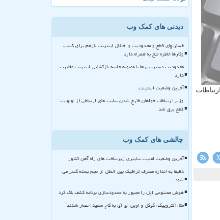
دیدنی های کمک وب
خسارتهای قطع و محدودیت و اختلال اینترنت بازهم برای کسب
وکارها خاطره تلخ به همراه دارد
محدودیت دسترسی ها با مصوبه جلسه بازگشایی اینترنت مغایرت
دارد
آخرین وضعیت اینترنت
رتباطات
وزیر ارتباطات خواهان خارج شدن سایت های ارتباطی از اولویت
قطع برق شد
چالشی های کمک وب
آخرین وضعیت امنیت سایبری زیرساخت های راه آهن کشور
دقیقا به اندازه مصرف ترافیک بین الملل از حجم بسته کسر می
شود
هوش مصنوعی اپل را مجبور به محدودسازی برنامه کشف باگ کرد
متا، آنتروپیک، گوگل و اوپن ای آی به کاخ سفید احضار شدند