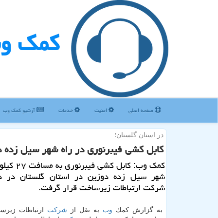
كمك و
صفحه اصلی
امنیت
خدمات
آرشیو كمك وب
در استان گلستان؛
كابل كشی فیبرنوری در راه شهر سیل زده د
كمك وب: كابل كشی
شهر سیل زده دوزین در استان گلستان در د
شركت ارتباطات زیرساخت قرار گرفت.
به گزارش كمك
وب
به نقل از
شركت
ارتباطات زیرس