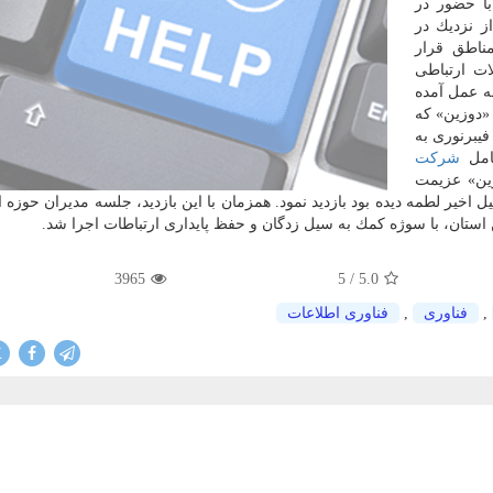
ا حضور در
ز نزدیك در
ناطق قرار
ات ارتباطی
ه عمل آمده
«دوزین» كه
یبرنوری به
شركت
ین» عزیمت
 اخیر لطمه دیده بود بازدید نمود. همزمان با این بازدید، جلسه مدیران حوزه ا
ن استان، با سوژه كمك به سیل زدگان و حفظ پایداری ارتباطات اجرا شد.
3965
/ 5
5.0
,
فناوری
,
فناوری اطلاعات
X