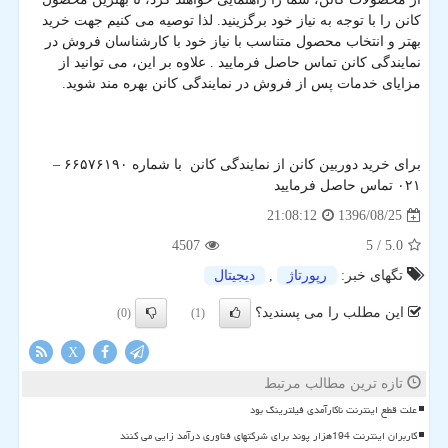
کانن را با توجه به نیاز خود برگزینید. لذا توصیه می کنیم جهت خرید
بهتر و انتخاب محصول متناسب با نیاز خود با کارشناسان فروش در
نمایندگی کانن تماس حاصل فرمایید . علاوه بر این، می توانید از
مزایای خدمات پس از فروش در نمایندگی کانن بهره مند شوید.
برای خرید دوربین کانن از نمایندگی کانن با شماره ۶۶۵۷۶۱۹۰ –
۰۲۱ تماس حاصل فرمایید
1396/08/25
21:08:12
4507
/ 5
5.0
تگهای خبر:
رپورتاژ
,
دیجیتال
این مطلب را می پسندید؟
(0)
(1)
X
تازه ترین مطالب مرتبط
علت قطع اینترنت ناکارآمدی فیلترینگ بود
کاربران اینترنت 194هزار پوند برای شرکتهای فناوری درآمد زایی می کنند