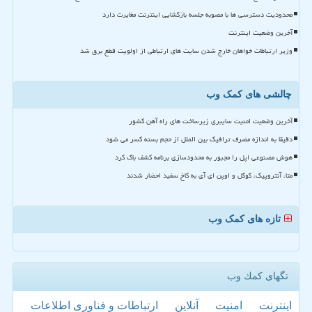
محدودیت دسترسی ها با مصوبه جلسه بازگشایی اینترنت مغایرت دارد
آخرین وضعیت اینترنت
وزیر ارتباطات خواهان خارج شدن سایت های ارتباطی از اولویت قطع برق شد
چالشی های کمک وب
آخرین وضعیت امنیت سایبری زیرساخت های راه آهن کشور
دقیقا به اندازه مصرف ترافیک بین الملل از حجم بسته کسر می شود
هوش مصنوعی اپل را مجبور به محدودسازی برنامه کشف باگ کرد
متا، آنتروپیک، گوگل و اوپن ای آی به کاخ سفید احضار شدند
تازه های کمک وب
تگهای كمك وب
اینترنت
امنیت
آنلاین
ارتباطات و فناوری اطلاعات