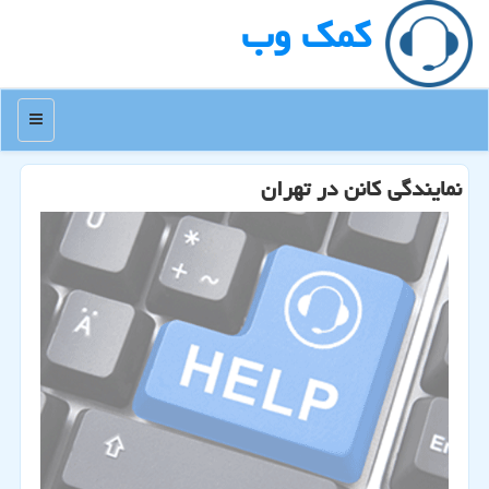
كمك وب
منو
نمایندگی كانن در تهران