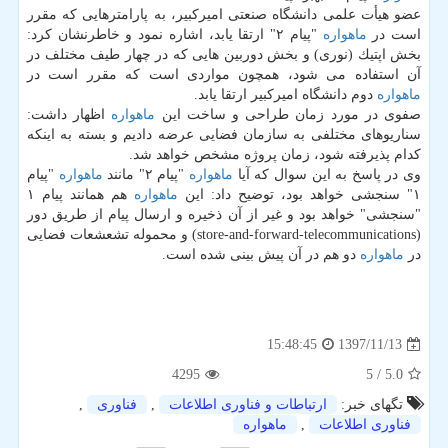
عضو هیأت علمی دانشگاه صنعتی امیركبیر، به پارامترهایی كه مقرر
است در
ماهواره
"پیام ۲" ارتقا یابد، اشاره نمود و خاطرنشان كرد:
بخش اپتیك (نوری) و بخش دوربین هایی كه در چهار طیف مختلف در
آن استفاده می شود، همچون مواردی است كه مقرر است در
ماهواره
دوم دانشگاه امیركبیر ارتقا یابد.
صفوی در مورد زمان طراحی و ساخت این
ماهواره
اظهار داشت:
سناریوهای مختلفی به سازمان فضایی عرضه دادیم و بسته به اینكه
كدام پذیرفته شود، زمان پروژه مشخص خواهد شد.
وی در پاسخ به این سوال كه آیا
ماهواره
"پیام ۲" مانند
ماهواره
"پیام
۱" سنجشی خواهد بود، توضیح داد: این
ماهواره
هم همانند پیام ۱
"سنجشی" خواهد بود و غیر از آن ذخیره و ارسال پیام از طریق دور
(store-and-forward-telecommunications) و محموله تشعشعات فضایی
در
ماهواره
دو هم در آن پیش بینی شده است.
1397/11/13
15:48:45
4295
/ 5
5.0
تگهای خبر:
ارتباطات و فناوری اطلاعات
,
فناوری
,
فناوری اطلاعات
,
ماهواره