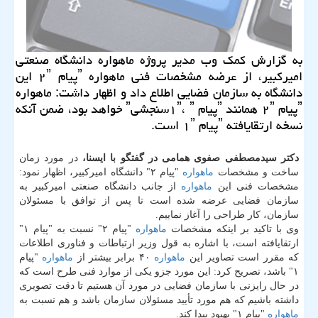
به گزارش كمك وب مدیر پروژه ماهواره دانشگاه صنعتی
امیركبیر، از عرضه مشخصات فنی ماهواره ˮپیام ۲ˮ این
دانشگاه به سازمان فضایی اطلاع داد و اظهار داشت: ماهواره
ˮپیام ۲ˮ همانند ˮپیام ۱ˮ، ˮسنجشیˮ خواهد بود، ضمن آنكه
نسخه ارتقایافته ˮپیام ۱ˮ است.
دكتر سیدمصطفی صفوی همامی در گفتگو با ایسنا،
در مورد زمان
ساخت و مشخصات
ماهواره
"پیام ۲" دانشگاه امیركبیر، اظهار نمود:
مشخصات فنی این
ماهواره
از جانب دانشگاه صنعتی امیركبیر به
سازمان فضایی عرضه شده است تا پس از توافق با مسئولان
سازمان، كار طراحی را آغاز نماییم.
وی با تاكید بر اینكه مشخصات
ماهواره
"پیام ۲" نسبت به "پیام ۱"
ارتقایافته است، با اشاره به قول وزیر ارتباطات و فناوری اطلاعات
كه مقرر است تصاویر این
ماهواره
۴۰ برابر بیشتر از
ماهواره
"پیام
۱" باشد، تصریح كرد: این مورد جزو یكی از موارد فنی طرح است كه
در حال رایزنی با سازمان فضایی در مورد آن هستیم تا دقت تصویری
داشته باشیم كه هم مورد تأیید مسئولان سازمان باشد و هم نسبت به
ماهواره
"پیام ۱" بهبود پیدا كند.