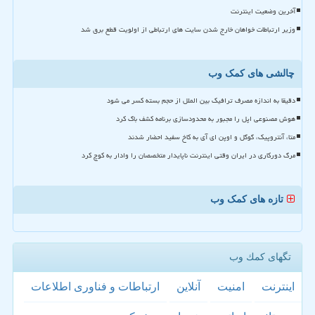
آخرین وضعیت اینترنت
وزیر ارتباطات خواهان خارج شدن سایت های ارتباطی از اولویت قطع برق شد
چالشی های کمک وب
دقیقا به اندازه مصرف ترافیک بین الملل از حجم بسته کسر می شود
هوش مصنوعی اپل را مجبور به محدودسازی برنامه کشف باگ کرد
متا، آنتروپیک، گوگل و اوپن ای آی به کاخ سفید احضار شدند
مرگ دورکاری در ایران وقتی اینترنت ناپایدار متخصصان را وادار به کوچ کرد
تازه های کمک وب
تگهای كمك وب
اینترنت
امنیت
آنلاین
ارتباطات و فناوری اطلاعات