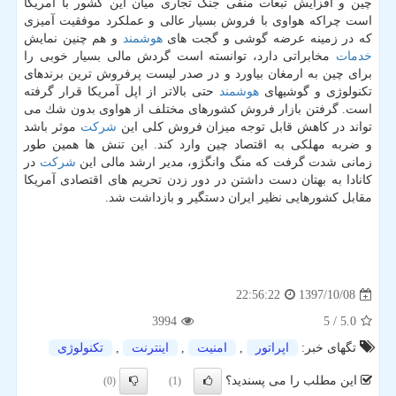
چین و افزایش تبعات منفی جنگ تجاری میان این كشور با آمریكا
است چراكه هواوی با فروش بسیار عالی و عملكرد موفقیت آمیزی
كه در زمینه عرضه گوشی و گجت های
هوشمند
و هم چنین نمایش
خدمات
مخابراتی دارد، توانسته است گردش مالی بسیار خوبی را
برای چین به ارمغان بیاورد و در صدر لیست پرفروش ترین برندهای
تكنولوژی و گوشیهای
هوشمند
حتی بالاتر از اپل آمریكا قرار گرفته
است. گرفتن بازار فروش كشورهای مختلف از هواوی بدون شك می
تواند در كاهش قابل توجه میزان فروش كلی این
شركت
موثر باشد
و ضربه مهلكی به اقتصاد چین وارد كند. این تنش ها همین طور
زمانی شدت گرفت كه منگ وانگژو، مدیر ارشد مالی این
شركت
در
كانادا به بهتان دست داشتن در دور زدن تحریم های اقتصادی آمریكا
مقابل كشورهایی نظیر ایران دستگیر و بازداشت شد.
1397/10/08
22:56:22
3994
/ 5
5.0
تگهای خبر:
اپراتور
,
امنیت
,
اینترنت
,
تكنولوژی
این مطلب را می پسندید؟
(0)
(1)