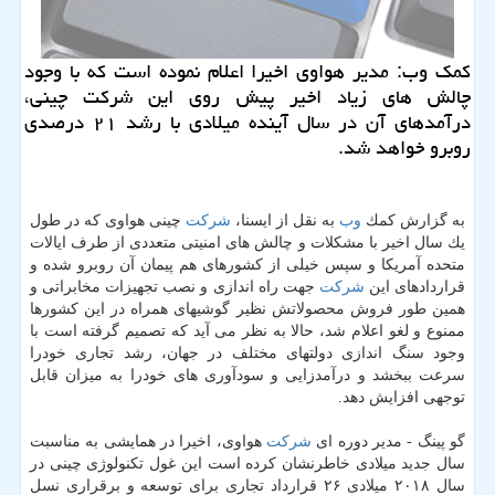
كمك وب: مدیر هواوی اخیرا اعلام نموده است كه با وجود
چالش های زیاد اخیر پیش روی این شركت چینی،
درآمدهای آن در سال آینده میلادی با رشد ۲۱ درصدی
روبرو خواهد شد.
به گزارش كمك
وب
به نقل از ایسنا،
شركت
چینی هواوی كه در طول
یك سال اخیر با مشكلات و چالش های امنیتی متعددی از طرف ایالات
متحده آمریكا و سپس خیلی از كشورهای هم پیمان آن روبرو شده و
قراردادهای این
شركت
جهت راه اندازی و نصب تجهیزات مخابراتی و
همین طور فروش محصولاتش نظیر گوشیهای همراه در این كشورها
ممنوع و لغو اعلام شد، حالا به نظر می آید كه تصمیم گرفته است با
وجود سنگ اندازی دولتهای مختلف در جهان، رشد تجاری خودرا
سرعت ببخشد و درآمدزایی و سودآوری های خودرا به میزان قابل
توجهی افزایش دهد.
گو پینگ - مدیر دوره ای
شركت
هواوی، اخیرا در همایشی به مناسبت
سال جدید میلادی خاطرنشان كرده است این غول تكنولوژی چینی در
سال ۲۰۱۸ میلادی ۲۶ قرارداد تجاری برای توسعه و برقراری نسل