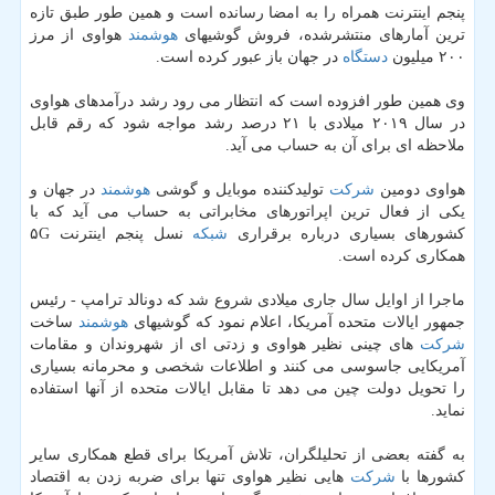
پنجم اینترنت همراه را به امضا رسانده است و همین طور طبق تازه
ترین آمارهای منتشرشده، فروش گوشیهای
هوشمند
هواوی از مرز
۲۰۰ میلیون
دستگاه
در جهان باز عبور كرده است.
وی همین طور افزوده است كه انتظار می رود رشد درآمدهای هواوی
در سال ۲۰۱۹ میلادی با ۲۱ درصد رشد مواجه شود كه رقم قابل
ملاحظه ای برای آن به حساب می آید.
هواوی دومین
شركت
تولیدكننده موبایل و گوشی
هوشمند
در جهان و
یكی از فعال ترین اپراتورهای مخابراتی به حساب می آید كه با
كشورهای بسیاری درباره برقراری
شبكه
نسل پنجم اینترنت ۵G
همكاری كرده است.
ماجرا از اوایل سال جاری میلادی شروع شد كه دونالد ترامپ - رئیس
جمهور ایالات متحده آمریكا، اعلام نمود كه گوشیهای
هوشمند
ساخت
شركت
های چینی نظیر هواوی و زدتی ای از شهروندان و مقامات
آمریكایی جاسوسی می كنند و اطلاعات شخصی و محرمانه بسیاری
را تحویل دولت چین می دهد تا مقابل ایالات متحده از آنها استفاده
نماید.
به گفته بعضی از تحلیلگران، تلاش آمریكا برای قطع همكاری سایر
كشورها با
شركت
هایی نظیر هواوی تنها برای ضربه زدن به اقتصاد