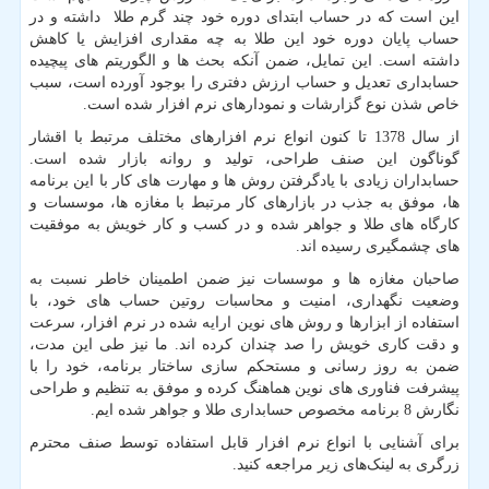
این است که در حساب ابتدای دوره خود چند گرم طلا داشته و در
حساب پایان دوره خود این طلا به چه مقداری افزایش یا کاهش
داشته است. این تمایل، ضمن آنکه بحث ها و الگوریتم های پیچیده
حسابداری تعدیل و حساب ارزش دفتری را بوجود آورده است، سبب
خاص شذن نوع گزارشات و نمودارهای نرم افزار شده است.
از سال 1378 تا کنون انواع نرم افزارهای مختلف مرتبط با اقشار
گوناگون این صنف طراحی، تولید و روانه بازار شده است.
حسابداران زیادی با یادگرفتن روش ها و مهارت های کار با این برنامه
ها، موفق به جذب در بازارهای کار مرتبط با مغازه ها، موسسات و
کارگاه های طلا و جواهر شده و در کسب و کار خویش به موفقیت
های چشمگیری رسیده اند.
صاحبان مغازه ها و موسسات نیز ضمن اطمینان خاطر نسبت به
وضعیت نگهداری، امنیت و محاسبات روتین حساب های خود، با
استفاده از ابزارها و روش های نوین ارایه شده در نرم افزار، سرعت
و دقت کاری خویش را صد چندان کرده اند. ما نیز طی این مدت،
ضمن به روز رسانی و مستحکم سازی ساختار برنامه، خود را با
پیشرفت فناوری های نوین هماهنگ کرده و موفق به تنظیم و طراحی
نگارش 8 برنامه مخصوص حسابداری طلا و جواهر شده ایم.
برای آشنایی با انواع نرم افزار قابل استفاده توسط صنف محترم
زرگری به لینک‌های زیر مراجعه کنید.