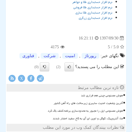
نرم افزار حسابداری طلا و جواهر
نرم افزار حسابداری طلا فروشی
نرم افزار حسابداری طلا سازی
نرم افزار حسابداری زرگری
1397/09/30
16:21:11
4175
/ 5
5.0
تگهای خبر:
رپورتاژ
,
امنیت
,
شركت
,
فناوری
این مطلب را می پسندید؟
(0)
(2)
X
تازه ترین مطالب مرتبط
هوش مصنوعی چینی هم فراری شد
آخرین وضعیت امنیت سایبری زیرساخت های راه آهن کشور
هوش مصنوعی اپل را مجبور به محدودسازی برنامه کشف باگ کرد
متا، آنتروپیک، گوگل و اوپن ای آی به کاخ سفید احضار شدند
نظرات بینندگان کمک وب در مورد این مطلب