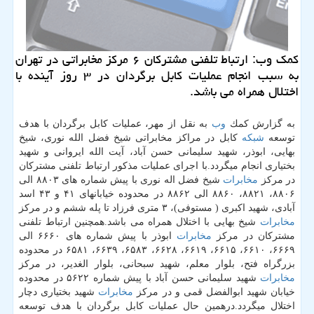
كمك وب: ارتباط تلفنی مشتركان ۶ مركز مخابراتی در تهران
به سبب انجام عملیات كابل برگردان در ۳ روز آینده با
اختلال همراه می باشد.
به گزارش كمك
وب
به نقل از مهر، عملیات كابل برگردان با هدف
توسعه
شبكه
كابل در مراكز مخابراتی شیخ فضل الله نوری، شیخ
بهایی، ابوذر، شهید سلیمانی حسن آباد، آیت الله ایروانی و شهید
بختیاری انجام میگردد.با اجرای عملیات مذكور ارتباط تلفنی مشتركان
در مركز
مخابرات
شیخ فضل اله نوری با پیش شماره های ۸۸۰۳ الی
۸۸۰۶، ۸۸۲۱، ۸۸۶۰ الی ۸۸۶۲ در محدوده خیابانهای ۴۱ و ۴۳ اسد
آبادی، شهید اكبری ( مستوفی)، ۳ متری فرزاد تا پله ششم و در مركز
مخابرات
شیخ بهایی با اختلال همراه می باشد.همچنین ارتباط تلفنی
مشتركان در مركز
مخابرات
ابوذر با پیش شماره های ۶۶۶۰ الی
۶۶۶۹، ۶۶۱۰، ۶۶۱۵، ۶۶۱۹، ۶۶۲۸، ۶۵۸۳، ۶۶۳۹، ۶۵۸۱ در محدوده
بزرگراه فتح، بلوار معلم، شهید سبحانی، بلوار الغدیر، در مركز
مخابرات
شهید سلیمانی حسن آباد با پیش شماره ۵۶۲۲ در محدوده
خیابان شهید ابوالفضل قمی و در مركز
مخابرات
شهید بختیاری دچار
اختلال میگردد.درهمین حال عملیات كابل برگردان با هدف توسعه