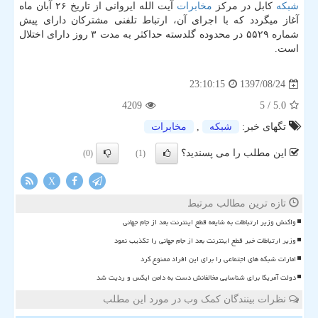
شبكه
كابل در مركز
مخابرات
آیت الله ایروانی از تاریخ ۲۶ آبان ماه
آغاز میگردد كه با اجرای آن، ارتباط تلفنی مشتركان دارای پیش
شماره ۵۵۲۹ در محدوده گلدسته حداكثر به مدت ۳ روز دارای اختلال
است.
1397/08/24
23:10:15
4209
/ 5
5.0
تگهای خبر:
شبكه
,
مخابرات
این مطلب را می پسندید؟
(0)
(1)
X
تازه ترین مطالب مرتبط
واکنش وزیر ارتباطات به شایعه قطع اینترنت بعد از جام جهانی
وزیر ارتباطات خبر قطع اینترنت بعد از جام جهانی را تکذیب نمود
امارات شبکه های اجتماعی را برای این افراد ممنوع کرد
دولت آمریکا برای شناسایی مخالفانش دست به دامن ایکس و ردیت شد
نظرات بینندگان کمک وب در مورد این مطلب