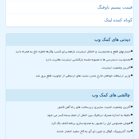
قیمت بیسیم باوفنگ
کوتاه کننده لینک
دیدنی های کمک وب
خسارتهای قطع و محدودیت و اختلال اینترنت بازهم برای کسب وکارها خاطره تلخ به همراه دارد
محدودیت دسترسی ها با مصوبه جلسه بازگشایی اینترنت مغایرت دارد
آخرین وضعیت اینترنت
وزیر ارتباطات خواهان خارج شدن سایت های ارتباطی از اولویت قطع برق شد
چالشی های کمک وب
آخرین وضعیت امنیت سایبری زیرساخت های راه آهن کشور
دقیقا به اندازه مصرف ترافیک بین الملل از حجم بسته کسر می شود
هوش مصنوعی اپل را مجبور به محدودسازی برنامه کشف باگ کرد
متا، آنتروپیک، گوگل و اوپن ای آی به کاخ سفید احضار شدند