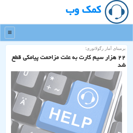
كمك وب
منو
برمبنای آمار رگولاتوری؛
۲۲ هزار سیم كارت به علت مزاحمت پیامكی قطع
شد