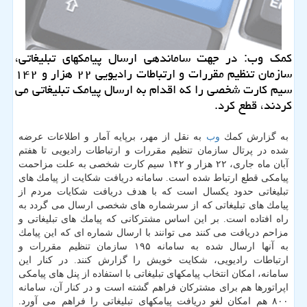
كمك وب: در جهت ساماندهی ارسال پیامكهای تبلیغاتی،
سازمان تنظیم مقررات و ارتباطات رادیویی ۲۲ هزار و ۱۴۲
سیم كارت شخصی را كه اقدام به ارسال پیامك تبلیغاتی می
كردند، قطع كرد.
به گزارش كمك
وب
به نقل از مهر، برپایه آمار و اطلاعات عرضه
شده در پرتال سازمان تنظیم مقررات و ارتباطات رادیویی تا هفتم
آبان ماه جاری، ۲۲ هزار و ۱۴۲ سیم كارت شخصی به علت مزاحمت
پیامكی قطع ارتباط شده است. سامانه دریافت شكایت از پیامك های
تبلیغاتی حدود یكسال است كه با هدف دریافت شكایات مردم از
پیامك های تبلیغاتی كه از سرشماره های شخصی ارسال می گردد به
راه افتاده است. بر این اساس مشتركانی كه پیامك های تبلیغاتی و
مزاحم دریافت می كنند می توانند با ارسال شماره ای كه این پیامك
به آنها ارسال شده به سامانه ۱۹۵ سازمان تنظیم مقررات و
ارتباطات رادیویی، شكایت خویش را گزارش كنند. در كنار این
سامانه، امكان انتخاب پیامكهای تبلیغاتی با استفاده از پنل های پیامكی
اپراتورها هم برای مشتركان فراهم گشته است و در كنار آن، سامانه
۸۰۰ هم امكان لغو دریافت پیامكهای تبلیغاتی را فراهم می آورد.