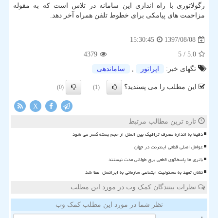
رگولاتوری با راه اندازی این سامانه در تلاس است كه به مقوله
مزاحمت های پیامكی برای خطوط تلفن همراه آخر دهد.
1397/08/08
15:30:45
4379
/ 5
5.0
تگهای خبر:
اپراتور
,
ساماندهی
این مطلب را می پسندید؟
(0)
(1)
X
تازه ترین مطالب مرتبط
دقیقا به اندازه مصرف ترافیک بین الملل از حجم بسته کسر می شود
عوامل اصلی قطعی اینترنت در جهان
باتری ها پاسخگوی قطعی برق طولانی مدت نیستند
نشان تعهد به مسئولیت اجتماعی سازمانی به ایرانسل اعطا شد
نظرات بینندگان کمک وب در مورد این مطلب
نظر شما در مورد این مطلب کمک وب