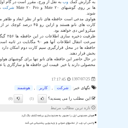
به گزارش كمك
وب
به نقل از ورج، مقرر است در گام اول
ها بر روی گوشیهای Mate ۲۰ و Mate ۲۰ Pro
شركت
ه
شوند.
هواوی مدعی است حافظه های نانو از نظر ابعاد و ظاهر مش
كارت های نانو هستند و ازاین رو ۴۵ درص
میكرو اس دی خواهند بود.
ظرفیت ذخیره سازی
سرعت انتقال اطلاعات آنها هم ۹۰ مگابایت 
حافظه ها در محل قرارگیری سیم كارت دوم امكان دارد و ب
بخش قرار دهند.
در حال حاضر این حافظه های نانو تنها برای گوشیهای هوا
محصولی دارند یا خیر. قیمت این حافظه ها و سازگاری یا عد
1397/07/25
17:17:45
تگهای خبر:
شركت
,
كاربر
,
هوشمند
این مطلب را می پسندید؟
(0)
(1)
تازه ترین مطالب مرتبط
هوش مصنوعی اپل را مجبور به محدودسازی برنامه کشف باگ کرد
واتس اپ وب از تماسهای صوتی و ویدیویی پشتیبانی می کند