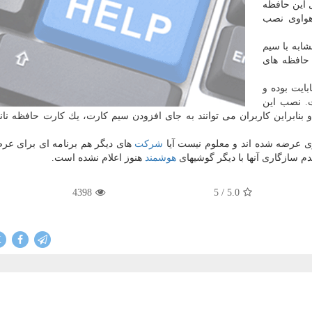
 این حافظه
واوی نصب
ابه با سیم
د كوچك تر از حافظه های
 اطلاعات در این حافظه ها ۲۵۶ گیگابایت بوده و
در ثانیه است. نصب این
نابراین كاربران می توانند به جای افزودن سیم كارت، یك كارت حافظه نانو
وی عرضه شده اند و معلوم نیست آیا
شركت
های دیگر هم برنامه ای برای عر
م سازگاری آنها با دیگر گوشیهای
هوشمند
هنوز اعلام نشده است.
4398
/ 5
5.0
X