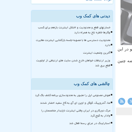
دیدنی های کمک وب
خسارتهای قطع و محدودیت و اختلال اینترنت بازهم برای کسب
وکارها خاطره تلخ به همراه دارد
محدودیت دسترسی ها با مصوبه جلسه بازگشایی اینترنت مغایرت
دارد
 در این
آخرین وضعیت اینترنت
وزیر ارتباطات خواهان خارج شدن سایت های ارتباطی از اولویت
ضه چنین
قطع برق شد
چالشی های کمک وب
هوش مصنوعی اپل را مجبور به محدودسازی برنامه کشف باگ کرد
متا، آنتروپیک، گوگل و اوپن ای آی به کاخ سفید احضار شدند
مرگ دورکاری در ایران وقتی اینترنت ناپایدار متخصصان را
وادار به کوچ کرد
استارلینک در عراق رسما فعال شد