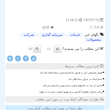
1397/07/19
15:18:21
4259
/ 5
5.0
تگهای خبر:
خدمات
,
سرمایه گذاری
,
شركت
,
محصولات
این مطلب را می پسندید؟
(0)
(1)
X
تازه ترین مطالب مرتبط
هوش مصنوعی اپل را مجبور به محدودسازی برنامه کشف باگ کرد
استارلینک در عراق رسما فعال شد
واتس اپ وب از تماسهای صوتی و ویدیویی پشتیبانی می کند
پرتاب ۵ هزار ماهواره آمازون برای بهبود کیفیت اینترنت در جهان
نظرات بینندگان کمک وب در مورد این مطلب
نظر شما در مورد این مطلب کمک وب