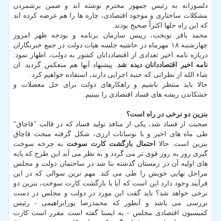
دلسوزانه به رئیس جمهور محترم نوشته اند و ضمن برشمردن
مشكلات ساختاری و موجود اقتصادی، چاره ها را هم عرضه كرده اند
كه این راه حلها اكثراً صحیح بودند.
محمد باقر نوبخت، رییس سازمان برنامه و بودجه ظهر امروز
چهارشنبه ۱۸ مهرماه در حاشیه جلسه هیات دولت در جمع خبرنگاران
درباره نامه اخیر تعدادی از اقتصاددانان كشور به دولت، اظهار نمود:
نامه اخیر اقتصاددانان دیده شد
. پیشنهاد آنها هم منعكس گردید. ان
شاء الله از نظراتی كه جنبه اجرایی دارند، استفاده خواهیم كرد.
حالا باید منتظر باشیم و راهكارهای دولت برای حل معضلات و
خشكاندن ریشه های فساد اقتصادی را ببینیم.
بنزین دو نرخی در راه است؟
صحبت از فساد شد، یكی از منافذ تولید فساد كه در قالب "قاچاق"
طی ماه های اخیر و با نوسانات ارزی، شكل گرفته مبحث قاچاق
بنزین است. حالا
احتمال بازگشت كارت سوخت
به چرخه سوخت
گیری روز به روز قوی تر می گردد و به نظر می آید این طرح كه پایه
های اولیه آن در زمستان گذشته بنا شد در ساختمان دولت و مجلس
مراحل نهایی خویش را طی می كند. مهم ترین سوالی كه در این
فرآیند وجود دارد این است كه آیا با بازگشت كارت سوخت، بنزین دو
نرخی خواهد شد؟ باید گفت این مورد در دولت و مجلس در دست
بررسی می باشد و آنطور كه محمدرضا پورابراهیمی - رئیس
كمیسیون اقتصادی مجلس - به ایسنا گفته است مقرر است كارت