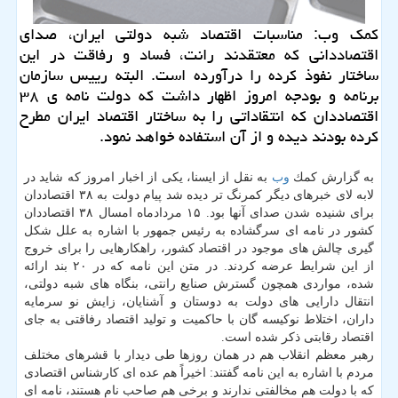
كمك وب: مناسبات اقتصاد شبه دولتی ایران، صدای
اقتصاددانی كه معتقدند رانت، فساد و رفاقت در این
ساختار نفوذ كرده را درآورده است. البته رییس سازمان
برنامه و بودجه امروز اظهار داشت كه دولت نامه ی ۳۸
اقتصاددان كه انتقاداتی را به ساختار اقتصاد ایران مطرح
كرده بودند دیده و از آن استفاده خواهد نمود.
به گزارش كمك
وب
به نقل از ایسنا، یكی از اخبار امروز كه شاید در
لابه لای خبرهای دیگر كمرنگ تر دیده شد پیام دولت به ۳۸ اقتصاددان
برای شنیده شدن صدای آنها بود. ۱۵ مردادماه امسال ۳۸ اقتصاددان
كشور در نامه ای سرگشاده به رئیس جمهور با اشاره به علل شكل
گیری چالش های موجود در اقتصاد كشور، راهكارهایی را برای خروج
از این شرایط عرضه كردند. در متن این نامه كه در ۲۰ بند ارائه
شده، مواردی همچون گسترش صنایع رانتی، بنگاه های شبه دولتی،
انتقال دارایی های دولت به دوستان و آشنایان، زایش نو سرمایه
داران، اختلاط نوكیسه گان با حاكمیت و تولید اقتصاد رفاقتی به جای
اقتصاد رقابتی ذكر شده است.
رهبر معظم انقلاب هم در همان روزها طی دیدار با قشرهای مختلف
مردم با اشاره به این نامه گفتند: اخیراً هم عده ای كارشناس اقتصادی
كه با دولت هم مخالفتی ندارند و برخی هم صاحب نام هستند، نامه ای