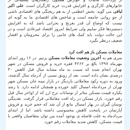
خانوارهای كارگری و افزایش قدرت خرید كارگران است.
علی اكبر
لبافی
می گوید: بخش اعظمی از به هم ریختگی های اقتصادی ناشی
از جو روانی جامعه است و شاخص های اقتصادی ما به گونه ای
نیست كه اوضاع آن قدر بغرنج و بحرانی باشد كه به افزایش
دستمزدها فكر نماییم ولی شرایط امروز اقتصاد غیرعادی است و در
این حالت دولت باید كمك های جانبی را برای محرومان و اقشار
ضعیف درنظر بگیرد.
معاملات مسكن باز هم افت كرد
سری هم به
آخرین وضعیت معاملات مسكن
بزنیم. در ۱۶ روز ابتدای
مهرماه ۱۳۹۷ بالغ بر ۴۲۶۲ فقره خرید و فروش مسكن در شهر
تهران انجام شده كه نسبت به ماه مشابه سال قبل كاهش ۳۰
درصدی نشان داده است. بعد از رونق نسبی از آذرماه سال گذشته،
ورود به دوره ركود معاملاتی باردیگر در بازار نیمه جان مسكن شهر
تهران از مردادماه امسال كلید خورده و همچنان ادامه دارد. با رشد
یكباره قیمت مسكن متاثر از نوسانات نرخ ارز كه از اواخر سال قبل
رقم خورد، بازار مسكن در راه افت معاملاتی قرار گرفت. نقدینگی
نوسان گیران در بهار امسال مانع از آن شد كه حجم خرید و فروش
آپارتمان در پایتخت كاهش محسوسی داشته باشد. اما از ابتدای
مردادماه به علت فاصله ی بوجود آمده بین توان متقاضیان واقعی با
قیمت مسكن، كاهش شدید معاملات رقم خورد.