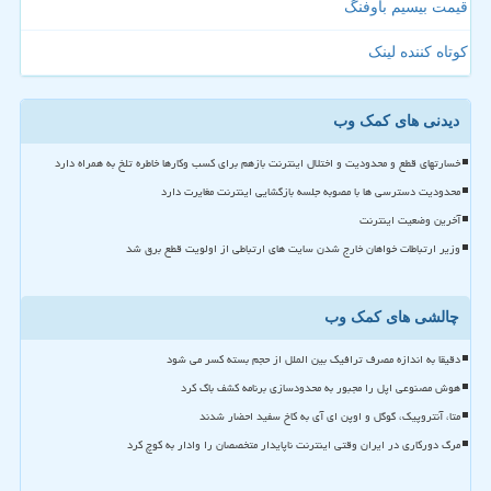
قیمت بیسیم باوفنگ
کوتاه کننده لینک
دیدنی های کمک وب
خسارتهای قطع و محدودیت و اختلال اینترنت بازهم برای کسب وکارها خاطره تلخ به همراه دارد
محدودیت دسترسی ها با مصوبه جلسه بازگشایی اینترنت مغایرت دارد
آخرین وضعیت اینترنت
وزیر ارتباطات خواهان خارج شدن سایت های ارتباطی از اولویت قطع برق شد
چالشی های کمک وب
دقیقا به اندازه مصرف ترافیک بین الملل از حجم بسته کسر می شود
هوش مصنوعی اپل را مجبور به محدودسازی برنامه کشف باگ کرد
متا، آنتروپیک، گوگل و اوپن ای آی به کاخ سفید احضار شدند
مرگ دورکاری در ایران وقتی اینترنت ناپایدار متخصصان را وادار به کوچ کرد