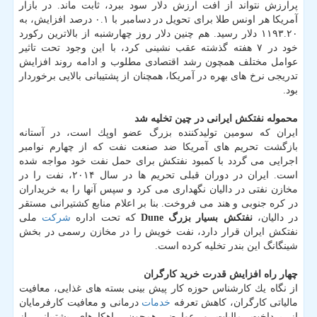
پرارزش نتواند از افت ارزش دلار سود ببرد، ثابت ماند. در بازار
آمریكا هر اونس طلا برای تحویل در دسامبر با ۰.۱ درصد افزایش، به
۱۱۹۳.۲۰ دلار رسید. هم چنین دلار روز چهارشنبه از بالاترین ركورد
خود در ۷ هفته گذشته عقب نشینی كرد، با این وجود تحت تاثیر
عوامل مختلف همچون رشد اقتصادی مطلوب و ادامه روند افزایش
تدریجی نرخ های بهره در آمریكا، همچنان از پشتیبانی بالایی برخوردار
بود.
محموله نفتكش ایرانی در چین تخلیه شد
ایران كه سومین تولیدكننده بزرگ عضو اوپك است، در آستانه
بازگشت تحریم های آمریكا ضد صنعت نفت كه از چهارم نوامبر
اجرایی می گردد با كمبود نفتكش برای حمل نفت خود مواجه شده
است. ایران در دوران قبلی تحریم ها در سال ۲۰۱۴، نفت را در
مخازن نفتی در دالیان نگهداری می كرد و سپس آنها را به خریداران
در كره جنوبی و هند می فروخت. بنا بر اعلام منابع كشتیرانی مستقر
در دالیان،
نفتكش بسیار بزرگ Dune
كه تحت اداره
شركت
ملی
نفتكش ایران قرار دارد، نفت خویش را در مخازن رسمی در بخش
شینگانگ این بندر تخلیه كرده است.
چهار راه افزایش قدرت خرید كارگران
از نگاه یك كارشناس حوزه كار پیش بینی بسته های غذایی، معافیت
مالیاتی كارگران، كاهش تعرفه
خدمات
درمانی و معافیت كارفرمایان
از پرداخت مالیات و عوارض همچون راهكارهای پشتیبانی از