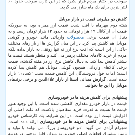
سوخت در اختیار مردم قرار بگیرد كه در این كارت سوخت حدود ۶۰
لیتر بنزین برای یك ماه شارژ می گردد.
كاهش دو میلیونی قیمت در بازار موبایل
هفته دوم مهرماه با افت شدید قیمت ارز همراه بود، به طوریكه
قیمت آن از كانال ۱۹ هزار تومانی به حدود ۱۳ هزار تومان رسید و به
دنبال آن قیمت برخی
محصولات
وارداتی مانند خودرو و گوشی
موبایل هم كاهش پیدا كرد. در این میان گزارش ها از بازارهای مختلف
حاكی از این است كه افت نرخ ارز نه تنها رونقی به بازار نداده بلكه
مردم از خرید كالاهای مختلف پرهیز می كنند و منتظر هستند قیمت ها
بیشتر كاهش پیدا كند. به دنبال كاهش نرخ ارز در هفته گذشته، قیمت
برخی كالاهای وارداتی همچون گوشی موبایل هم كاهش پیدا كرده
است؛ اما به قول فروشندگان این كاهش قیمت سبب "كسادی" بازار
شده است.
گزارش میدانی ایسنا از بازار علاءالدین و برخی برندهای
موبایل را این جا بخوانید.
پیشنهادی برای كاهش هزینه ها در خودروسازی
قیمت در بازار خودرو مقداری كاهشی شده است. با این وجود هنوز
قیمت ها نسبت به قدرت خرید متقاضیان بالاست كه علت اصلی آن
افزایش قیمت ارز بوده است. در این شرایط یك كارشناس خودرو
پیشنهاداتی برای كاهش هزینه ها در خودروسازی
ارائه داده است.
شهرام آزادی می گوید: "دو خودروساز بزرگ می توانند با تولید و
تامین مشترك قطعات اصلی خودرو، به میزان قابل توجهی در هزینه