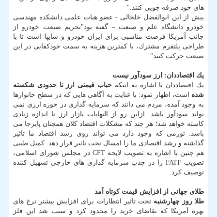
های خود صرفه جویی كنند."
پیش از این ابوالفضل خلخالی - عضو هیات علمی دانشكده مهندسی
خودرو دانشگاه علم و صنعت – گفته بود"تحریم صنعت خودرو از
جانب آمریكا فرصت مناسبی برای ایران خودرو و سایپا است تا با
طراحی پلتفرم مشترك، با كمترین هزینه به سمت خودكفایی در این
صنعت حركت كنند".
یك اقتصاددان: ارز سودآور نیست
یك اقتصاددان با اشاره به اینكه
حباب قیمتی ارز تا حدودی شكسته
شده
است، اظهار نمود: با عنایت به آگاهی هایی كه در سطح خانوارها
به وجود آمده، مردم می دانند كه سرمایه گذاری در حوزه ارزی نمی
تواند سودآور باشد. ازاین رو از التهابات بازار ارز تا اندازه زیادی
كاسته خواهد شد؛ هر چند كه مشكلات اقتصاد كلان همچنان پابرجا می
باشد. تورمی كه وجود دارد می تواند روی رشد اقتصاد ما تاثیر
گذاشته و رشد اقتصادی ما را امسال تحت تاثیر قرار دهد. كمیل طیبی
هم چنین با اشاره به تصویب لایحه CFT در مجلس شورای اسلامی،
تصویب FATF را در جذب سرمایه گذاری های خارجی تسهیل كننده
توصیف كرد.
طلای جهانی از افزایش قیمت كوتاه آمد
طلا روز چهارشنبه
تحت تاثیر انتظارات برای افزایش بیشتر نرخ های
بهره آمریكا كه تقاضای خرید را محدود كرد و سبب شد این فلز