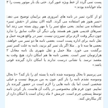
پست نمی گردد از خط ویژه عبور كرد. حتی یك بار موتور پست را ۳
ماه خوابانده بودند.»
او از كابرد تمبر در نامه های امروزی هم برایمان توضیح می دهد:
«تمبر هنوز هم استفاده می گردد. البته الان بیشتر از «نقش تمبر»
استفاده می نمایند. یعنی مبلغ تمبر را با مهر روی بسته می زنند اما
تمبرهای قدیمی هنوز هم هستند ولی دیگر آن حالت سابق را ندارد
چون دیگر وقت لازم برای تمبرزدن نیست. تمبر در واقع هزینه حمل و
نقل نامه برای اداره پست است. بعضی نامه ها دو تمبر می خواهند،
بعضی ها سه تا و... مثلا اگر یك تمبر كم بزنید، نامه به علت كسر تمبر
برگشت می خورد. مثلا حمل و نقل شهری یك نامه معادل ۲
هزارتومان تمبر است. بعضی نامه ها هم امكان دارد، هیچ وقت به
مقصد نرسد. یا نشانی درست ندارند یا امكان دارد گیرنده فوتی
باشد.»
می پرسیم تا بحال وسوسه شده نامه یا بسته ای را باز كند؟ «تا بحال
وسوسه نشدم نامه را باز كنم. چون به من مربوط نیست و خیلی
شخصی است اما یك نامه هایی را لازم است در حضور گیرنده باز
نماییم. چون فرم های مخصوصی در پاكت آن هاست. باز كردن نامه
توسط پستچی جرم است. جرمش ۶ ماه زندان است یا امكان دارد از
كار بیكارش كنند.