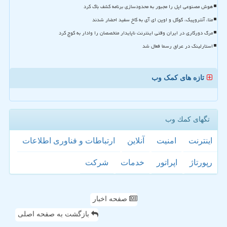
هوش مصنوعی اپل را مجبور به محدودسازی برنامه کشف باگ کرد
متا، آنتروپیک، گوگل و اوپن ای آی به کاخ سفید احضار شدند
مرگ دورکاری در ایران وقتی اینترنت ناپایدار متخصصان را وادار به کوچ کرد
استارلینک در عراق رسما فعال شد
تازه های کمک وب
تگهای كمك وب
اینترنت
امنیت
آنلاین
ارتباطات و فناوری اطلاعات
رپورتاژ
اپراتور
خدمات
شركت
صفحه اخبار
بازگشت به صفحه اصلی