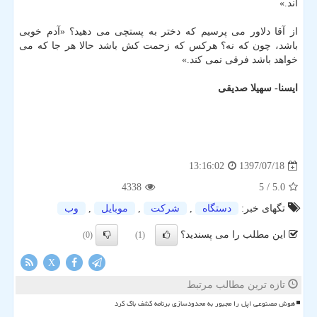
اند.»
از آقا دلاور می پرسیم كه دختر به پستچی می دهید؟ «آدم خوبی
باشد، چون كه نه؟ هركس كه زحمت كش باشد حالا هر جا كه می
خواهد باشد فرقی نمی كند.»
ایسنا- سهیلا صدیقی
1397/07/18
13:16:02
4338
/ 5
5.0
تگهای خبر:
دستگاه
,
شركت
,
موبایل
,
وب
این مطلب را می پسندید؟
(0)
(1)
X
تازه ترین مطالب مرتبط
هوش مصنوعی اپل را مجبور به محدودسازی برنامه کشف باگ کرد