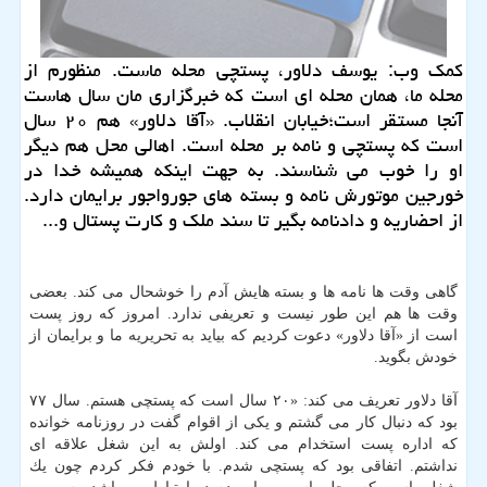
كمك وب: یوسف دلاور، پستچی محله ماست. منظورم از
محله ما، همان محله ای است كه خبرگزاری مان سال هاست
آنجا مستقر است؛خیابان انقلاب. «آقا دلاور» هم ۲۰ سال
است كه پستچی و نامه بر محله است. اهالی محل هم دیگر
او را خوب می شناسند. به جهت اینكه همیشه خدا در
خورجین موتورش نامه و بسته های جورواجور برایمان دارد.
از احضاریه و دادنامه بگیر تا سند ملك و كارت پستال و...
گاهی وقت ها نامه ها و بسته هایش آدم را خوشحال می كند. بعضی
وقت ها هم این طور نیست و تعریفی ندارد. امروز كه روز پست
است از «آقا دلاور» دعوت كردیم كه بیاید به تحریریه ما و برایمان از
خودش بگوید.
آقا دلاور تعریف می كند: «۲۰ سال است كه پستچی هستم. سال ۷۷
بود كه دنبال كار می گشتم و یكی از اقوام گفت در روزنامه خوانده
كه اداره پست استخدام می كند. اولش به این شغل علاقه ای
نداشتم. اتفاقی بود كه پستچی شدم. با خودم فكر كردم چون یك