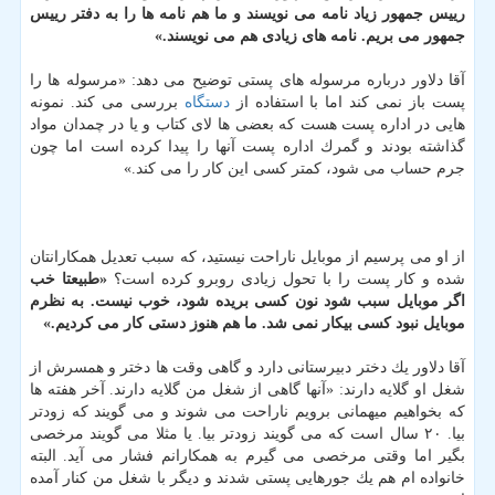
رییس جمهور زیاد نامه می نویسند و ما هم نامه ها را به دفتر رییس
جمهور می بریم. نامه های زیادی هم می نویسند.»
آقا دلاور درباره مرسوله های پستی توضیح می دهد: «مرسوله ها را
پست باز نمی كند اما با استفاده از
دستگاه
بررسی می كند. نمونه
هایی در اداره پست هست كه بعضی ها لای كتاب و یا در چمدان مواد
گذاشته بودند و گمرك اداره پست آنها را پیدا كرده است اما چون
جرم حساب می شود، كمتر كسی این كار را می كند.»
از او می پرسیم از موبایل ناراحت نیستید، كه سبب تعدیل همكارانتان
شده و كار پست را با تحول زیادی روبرو كرده است؟
«طبیعتا خب
اگر موبایل سبب شود نون كسی بریده شود، خوب نیست. به نظرم
موبایل نبود كسی بیكار نمی شد. ما هم هنوز دستی كار می كردیم.»
آقا دلاور یك دختر دبیرستانی دارد و گاهی وقت ها دختر و همسرش از
شغل او گلایه دارند: «آنها گاهی از شغل من گلایه دارند. آخر هفته ها
كه بخواهیم میهمانی برویم ناراحت می شوند و می گویند كه زودتر
بیا. ۲۰ سال است كه می گویند زودتر بیا. یا مثلا می گویند مرخصی
بگیر اما وقتی مرخصی می گیرم به همكارانم فشار می آید. البته
خانواده ام هم یك جورهایی پستی شدند و دیگر با شغل من كنار آمده