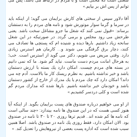
شغلی است كه محلی است و با مردم در ارتباط می باشد، پس می
توانم از پس اش بر بیایم.»
آقا دلاور سپس از سختی های كارش برایمان می گوید؛ از اینكه باید
در سرما و گرما سوار موتورش شود و نامه های مردم را به دستشان
برساند: «قبول نمی كنند كه شغل ما جزو مشاغل سخت باشد. یعنی
طرحش می رود مجلس و برمی گردد. در صورتیكه در این شغل
سانحه زیاد داشتیم. بارها دیده و شنیده ام كه پستچی ها تصادف می
كنند، دچار برق گرفتگی می شوند و... كارمان هم استرس زیادی
دارد. وقتی مریض می شویم، دكتر می گوید از استرس است. خب؛
به هرحال امانت مردم دست ماست. نباید گم شود. ما كه نمی دانیم
در بسته های مردم چیست. امكان دارد یك بسته با ارزش دستمان
باشد و خبر نداشته باشیم. به نظرم ریسك كار ما بالاست. آدم چه می
داند؟ امكان دارد كه چك مردم یا یك مدرك از خارج از كشور دستمان
باشد و خودمان خبر نداشته باشیم. بارها شده كه مدارك مردم گم
شده است و كلی دردسر كشیدیم.»
از او می خواهیم درباره صندوق های پست برایمان بگوید. از اینكه آیا
هنوز كسی هست كه در این صندوق ها نامه بیندازد: «چند سالی است
كه نامه ها كم شده اند.. قدیم ترها روزی ۲۰ تا ۳۰ تا نامه در صندوق
بود. الان امكان دارد، فقط روزی یك نامه در صندوق باشد. اصلا همین
سبب شده است كه اداره پست بعضی از نیروهایش را تعدیل كند. »