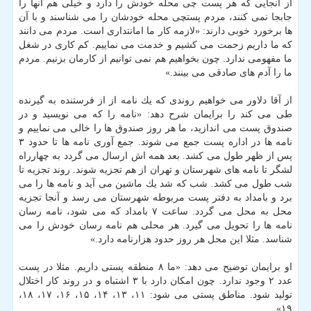
از آنجایی كه هر پست چی محله خودش را دارد و خیلی هم آنها را
جابجا نمی كنند، مردم پستچی محله خودشان را می شناسند و با آن
ها برخورد خوبی دارند: «لازمه كار ما امانتداری است. مردم می دانند
كه ما داریم زحمت می كشیم و خدمت می نماییم. كم كاری در شغل
ما مفهومی ندارد. چون بخواهیم هم نمی توانیم از كارمان بزنیم. مردم
ما را آدم های صادقی می بینند.»
از آقا دلاور می خواهیم روندی كه یك نامه از از فرستنده به گیرنده
طی می كند را برایمان شرح دهد: «نامه را كه می نویسید و در
صندوق پست می اندازید، ما هر روز صندوق ها را خالی می نماییم و
نامه ها در اداره پست جمع می شوند. جمع آوری نامه ها تا حدود ۳
پس از ظهر طول می كشد. بعد همه اش ارسال می گردد به چهارراه
لشگر تا نامه های شهرستان و تهران از هم تجزیه شوند. روند تجزیه تا
شب طول می كشد. شب كه شد یك ماشین می آید و نامه ها را می
برد و بامداد به دفتر پست مربوطه شهرستان می رسد و آنجا تجزیه
محل به محل می گردد. ساعت ۷ بامداد كه می شود، نامه رسان
نامه ها را تحویل می گیرد. هر محلی هم نامه رسان خودش را می
شناسد. مثلا این محل هر روز حدود هزارنامه دارد.»
او برایمان توضیح می دهد: «ما ۸ منطقه پستی داریم. مثلا در پست
عدد ۲ وجود ندارد. چون امكان دارد با ۳ اشتباه و در روند كار اختلال
تولید شود. مناطق پستی می شود: ۱۱، ۱۳، ۱۴، ۱۵، ۱۶، ۱۷، ۱۸،
۱۹»