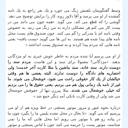
وسط گفتگویمان تلفنش زنگ می خورد و یك نفر راجع به یك نامه
گمشده از او می پرسد و آقا دلاور روند كار را برایش توضیح می دهد.
گوشی را كه قطع می كند، می گوید: «همه چون می دانند من در
پست كار می كنم هر مشكلی دارند به من زنگ می زنند. به خصوص
وقتی نامه ای یا مدركی را گم می كنند. چون صندوق های پست محل
نامه های پیدا شده هم هستند. به این ها می گویند «پست یافته» یعنی
نامه هایی كه مردم پیدا كردند و به صندوق پست انداختند.»
از او می پرسم آیا شده مردم به خاطر خوش خبری به او مژدگانی
بدهند: «مژدگانی؟ معمولا برای سند و این هاست.
مردم سند را
دوست دارند. سند خانه، سند ماشین یا مثلا كارت آخر خدمت؛ ولی
احضاریه های دادگاه را دوست ندارند. البته بعضی ها هم وقتی
خیالشان از یك كار حقوقی راحت می شود، خوشحال می شوند. ما
غیر از نامه یك زمانی پول هم می بردیم. یعنی حقوق ها را می بردیم
كه خیلی خوشحال می شدند.
مثلا پیرزن تنها از حقوقش خوشحال
می شد ولی از وقتی كارت بانكی آمد دیگر جمع شد.»
درباره نحوه عبور و مرور موتور پستچی در خط ویژه هم از او می
پرسیم كه می گوید: «تا بحال در محل نشده پلیس ما را بگیرد چون ما
در پیاده رو هم با موتور می رویم اما محل هایی كه ما را نمی
شناسند، موتور پست را جریمه می كنند چون با لباس پستچی و موتور