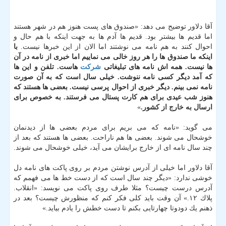
آقا دلاور توضیح می دهد: «صندوق های پست هنوز هم در شهر هستند
اما قدیم ها بیشتر بود. قدیم ها آدم ها به جهت اینكه با هم حال و
احوال كنند به هم نامه می نوشتند اما الان از این خبرها نیست.
با
اینكه ما صندوق ها را هر روز خالی می نماییم اما خبری از نامه در آن
ها نیست. همه اش نامه های تبلیغاتی
شركت
هاست. تلفن و این ها
كه آمد دیگر كسی نامه ننوشت. خیلی سال است كه به آن صورت
نامه نمی بینم. دیگر خبری از احوال پرسی نیست. بعضی ها هستند كه
هنوز شب عیدی برای هم كارت پستال می فرستند. به خصوص برای
ارسال به خارج از كشور.
»
می گوید: «نامه كه می بریم برای مردم بعضی ها از دیدنمان
خوشحال می شوند. بعضی ها هم ناراحت. بعضی ها هستند كه بعد از
چند سال نامه ای از خارج برایشان می آید، خیلی خوشحال می شوند.
آقا دلاور اما خیلی از آدرس نوشتن مردم بر روی پاكت های نامه دل
خوشی ندارد: «دیگر چند سال است كه از دست خط ها می فهمم كه
آدرس درست چیست؟ مثلا طرف روی پاكت می نویسد: «انقلاب.
پلاك ۱۲.» آن وقت باید كلی فكر كنم كه منظورش چیست؟ بعد در
ذهنم یك دودوتا چهارتایی بكنم تا دست خطش را یادم بیاید.»