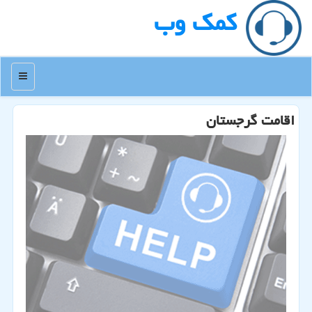
كمك وب
منو
اقامت گرجستان