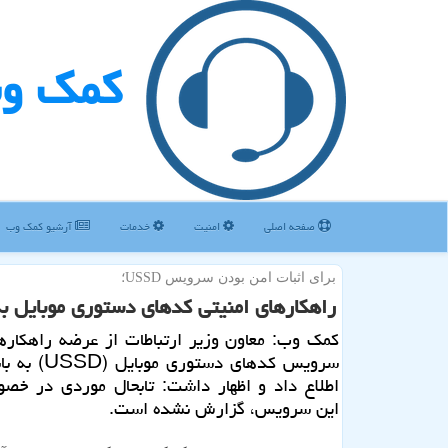
كمك و
صفحه اصلی
امنیت
خدمات
آرشیو كمك وب
برای اثبات امن بودن سرویس USSD؛
راهكارهای امنیتی كدهای دستوری موبایل 
كمك وب: معاون وزیر ارتباطات از عرضه راهكاره
سرویس كدهای دستوری
اطلاع داد و اظهار داشت: تابحال موردی در خصو
این سرویس، گزارش نشده است.