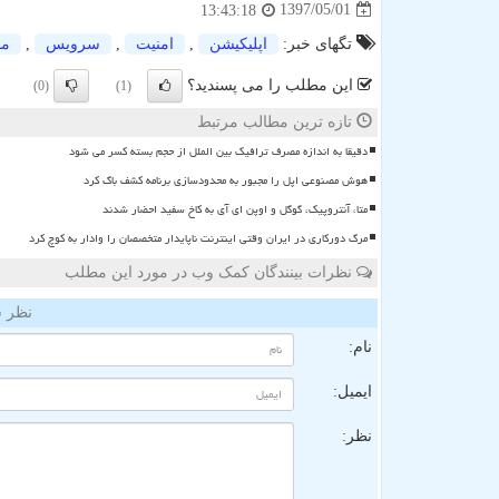
1397/05/01
13:43:18
تگهای خبر:
اپلیكیشن
,
امنیت
,
سرویس
,
مو
این مطلب را می پسندید؟
(0)
(1)
تازه ترین مطالب مرتبط
دقیقا به اندازه مصرف ترافیک بین الملل از حجم بسته کسر می شود
هوش مصنوعی اپل را مجبور به محدودسازی برنامه کشف باگ کرد
متا، آنتروپیک، گوگل و اوپن ای آی به کاخ سفید احضار شدند
مرگ دورکاری در ایران وقتی اینترنت ناپایدار متخصصان را وادار به کوچ کرد
نظرات بینندگان کمک وب در مورد این مطلب
نظر ش
نام:
ایمیل:
نظر: