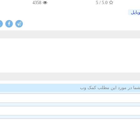
4358
/ 5
5.0
بایل
X
ما در مورد این مطلب کمک وب