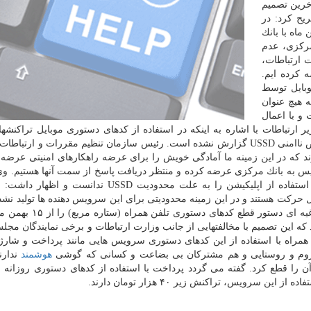
خرین تصمیم
 كدهای دستوری موبایل (USSD) تصریح كرد: در
از بهمن ماه با بانك
مركزی، عدم
 ارتباطات،
ای تایید امنیت سرویس USSD عرضه كرده ایم.
وبایل توسط
 هیچ عنوان
 امن است و با اعمال
ارتباطات با اشاره به اینكه در استفاده از كدهای دستوری موبایل تراكنشه
حفظ می شود، اظهار داشت: تابحال هیچ موردی در خصوص ناامنی USSD گزارش نشده است. رئیس سازمان تنظیم مقررات و ار
ند كه در این زمینه ما آمادگی خویش را برای عرضه راهكارهای امنیتی عرضه 
یس به بانك مركزی عرضه كرده و منتظر دریافت پاسخ از سمت آنها هستیم. 
كدهای دستوری به سمت استفاده از اپلیكیشن را به علت محدودیت USSD ندانست 
حركت هستند و در این زمینه محدودیتی برای این سرویس دهنده ها تولید نش
كه این تصمیم با مخالفتهایی از جانب وزارت ارتباطات و برخی نمایندگان مجل
ن همراه با استفاده از این كدهای دستوری سرویس هایی مانند پرداخت و شارژ 
حروم و روستایی و هم مشتركان بی بضاعت و كسانی كه گوشی
هوشمند
ندارن