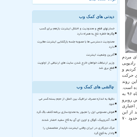
دیدنی های کمک وب
خسارتهای قطع و محدودیت و اختلال اینترنت بازهم برای کسب
وکارها خاطره تلخ به همراه دارد
محدودیت دسترسی ها با مصوبه جلسه بازگشایی اینترنت مغایرت
دارد
آخرین وضعیت اینترنت
ای مردم
وزیر ارتباطات خواهان خارج شدن سایت های ارتباطی از اولویت
تباطات رادیویی
قطع برق شد
كردیم و
وی حركت
و اظهار داشت: این روند
چالشی های کمک وب
ده است.
به نقل از مهر، بانك مركزی طی ابلاغیه ای دستور قطع كدهای دستوری تلفن همراه (ستاره مربع) را از ۱۵ بهمن ماه ۹۶ به
دقیقا به اندازه مصرف ترافیک بین الملل از حجم بسته کسر می
س روبرو
شود
اعتباری
هوش مصنوعی اپل را مجبور به محدودسازی برنامه کشف باگ کرد
د از این
سرویس استفاده می نمایند و نباید بدون روش جایگزین، آن را قطع كرد. گفته می گردد پرداخت با استفاده از كدهای دستوری روزانه حدود ۷۰
متا، آنتروپیک، گوگل و اوپن ای آی به کاخ سفید احضار شدند
مرگ دورکاری در ایران وقتی اینترنت ناپایدار متخصصان را
وادار به کوچ کرد