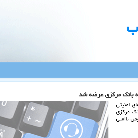
ب
به بانك مركزی عرضه شد
ای امنیتی
 موبایل (USSD) به بانك مركزی
ص ناامنی