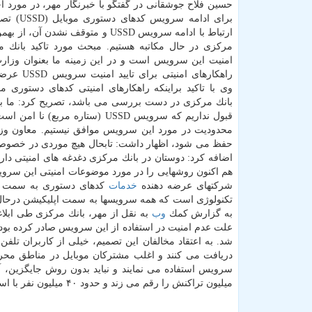
حسین فلاح جوشقانی در گفتگو با خبرنگار مهر، در مورد آ
برای ادامه سرویس
ارتباط با ادامه سرویس USSD و متوقف نشدن آن، 
مركزی در حال مكاتبه هستیم. مبحث مورد تاكید بانك 
امنیت این سرویس است و در این زمینه ما بعنوان وزارت
راهكارهای امنیتی بر
وی با تاكید براینكه راهكارهای امنیتی كدهای دستوری م
بانك مركزی در دست بررسی می باشد، تصریح كرد: ما به
قبول نداریم كه سرویس USSD (ستاره مربع) نا
محدودیت در مورد این سرویس موافق نیستیم. معاون وزیر 
اضافه كرد: دوستان در بانك مركزی دغدغه های امنیتی دار
هم اكنون روشهایی را در مورد موضوعات امنیتی این سرو
شركتهای عرضه دهنده
خدمات
تكنولوژی است كه همه سرویسها به سمت اپلیكیشن درحال 
به گزارش كمك
وب
علت عدم امنیت در استفاده از این سرویس صادر كرده بود 
شد. به اعتقاد مخالفان این تصمیم، خیلی از كاربران تلف
دریافت می كنند و اغلب مشتركان موبایل در مناطق م
میلیون تراكنش را رقم می زند و حدود ۴۰ میلیون نفر با استفاده از این سرویس، تراكنش زیر ۴۰ هزار تومان دارند.