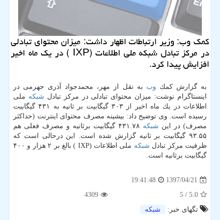
كمك وب: وزیر ارتباطات اظهار داشت: میزان محتوای تبادلی
در مركز تبادل شبكه ملی اطلاعات (IXP ) در یك ماه اخیر
افزایش پیدا كرد.
به گزارش كمك
وب
به نقل از مهر، محمدجواد آذری جهرمی در
اینستاگرام نوشت: میزان محتوای تبادلی در مركز تبادل
شبكه
ملی
اطلاعات در یك ماه اخیر از ۳۰۳ گیگابیت بر ثانیه به ۴۳۱ گیگابیت
رسیده است. وی توضیح داد: بیشینه مصرف محتوای اینترنت (حداكثر
مصرف) در این
شبكه
۴۳۱.۷۸ گیگابیت برثانیه و مصرف فعلی هم
۹۳.۵۵ گیگابیت بر ثانیه گزارش شده است. این درحالی است كه
ظرفیت مركز تبادل
شبكه
ملی اطلاعات (IXP ) بالغ بر ۲ هزار و ۴۰۰
گیگابیت برثانیه است.
1397/04/21
19:41:48
4309
/ 5
5.0
تگهای خبر:
شبكه