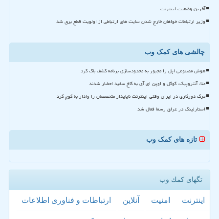
آخرین وضعیت اینترنت
وزیر ارتباطات خواهان خارج شدن سایت های ارتباطی از اولویت قطع برق شد
چالشی های کمک وب
هوش مصنوعی اپل را مجبور به محدودسازی برنامه کشف باگ کرد
متا، آنتروپیک، گوگل و اوپن ای آی به کاخ سفید احضار شدند
مرگ دورکاری در ایران وقتی اینترنت ناپایدار متخصصان را وادار به کوچ کرد
استارلینک در عراق رسما فعال شد
تازه های کمک وب
تگهای كمك وب
اینترنت
امنیت
آنلاین
ارتباطات و فناوری اطلاعات