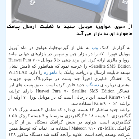
از سوی هواوی؛ موبایل جدید با قابلیت ارسال پیامک
ماهواره ای به بازار می آید
به گزارش کمک
وب
به نقل از گیزموچاینا، هواوی در ماه آوریل
موبایل «پورا ۷۰» را در بازار چین و سپس در بازارهای جهانی مانند
اروپا و مالزی ارائه کرد. این برند چینی حالا موبایل «Huawei Pura ۷۰
Satellite SMS Edition» را عرضه نمود که همانطور که نامش نشان
میدهد قابلیت ارسال و دریافت پیامک با
ماهواره
را دارد. WHYLAB
یک افشاگر فناوری اخیراً چند پست در میکروبلاگ ویبو جزییات
بیشتری درباره ی
دستگاه
جدید فاش کرده است. طبق پست های این
افشاگر Huawei Pura ۷۰ Satellite SMS Edition دارای تراشه
Kirin۹۰۱۰E است. این درحالی است که در موبایل پورا ۷۰ اولیه از
تراشه Kirin۹۰۰۰S۱ استفاده شد.
تراشه جدید ساختار ۱۲ هسته ای دارد که شامل ۲ هسته بزرگ ۲.۱۹
گیگاهرتزی، ۶ هسته ۲.۱۸ گیگاهرتزی متوسط و ۴ هسته کوچک ۱.۵۵
گیگاهرتزی است. هواوی در بخش گرافیک دستگاه نیز از کارت
گرافیکی Maleoon ۹۱۰ ۷۵۰MHz استفاده می نماید که توسط همین
شرکت توسعه یافته است. علاوه برآنچه گفته شد دستگاه مذکور ۱۲۸