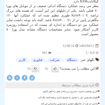
گیگابایتRAM دارد.
بنظر می رسد عملکرد دستگاه اندکی ضعیف تر از موبایل های پورا
۷۰ فعلی باشد. یکی از دلیلهای این امر آنست که هسته های بزرگ
تراشه Kirin۹۰۱۰E طوری تنظیم شده اند که عملکرد آنها ۱۲۰
مگاهرتز پایین تر از Kirin۹۰۰۰S۱ باشد. البته باید توجه داشت تمایز
عملکرد بین دو دستگاه به اندازه ای نیست که در استفاده روزمره
کاربر آشکار شود. سایر مشخصات دستگاه مشابه مدل پورا ۷۰
معمول است.
1403/04/11
12:00:14
583
/ 5
0.0
تگهای خبر:
دستگاه
,
شركت
,
فناوری
,
كاربر
این مطلب را می پسندید؟
(0)
(0)
X
تازه ترین مطالب مرتبط
آخرین وضعیت امنیت سایبری زیرساخت های راه آهن کشور
هوش مصنوعی اپل را مجبور به محدودسازی برنامه کشف باگ کرد
واتس اپ وب از تماسهای صوتی و ویدیویی پشتیبانی می کند