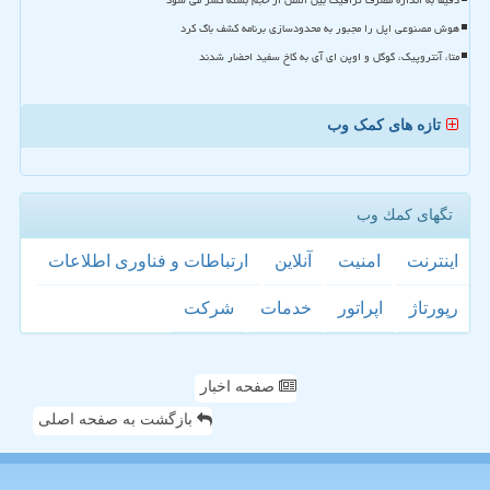
دقیقا به اندازه مصرف ترافیک بین الملل از حجم بسته کسر می شود
هوش مصنوعی اپل را مجبور به محدودسازی برنامه کشف باگ کرد
متا، آنتروپیک، گوگل و اوپن ای آی به کاخ سفید احضار شدند
تازه های کمک وب
تگهای كمك وب
اینترنت
امنیت
آنلاین
ارتباطات و فناوری اطلاعات
رپورتاژ
اپراتور
خدمات
شركت
صفحه اخبار
بازگشت به صفحه اصلی